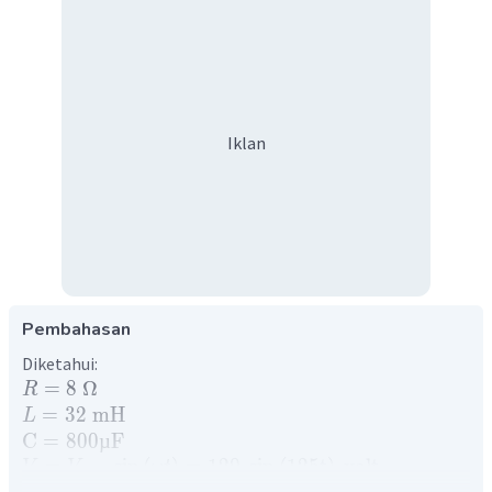
Iklan
Pembahasan
Diketahui:
=
8
Ω
R
=
32
mH
L
C
=
800µ
F
=
sin
(
)
=
120
sin
(
125
t
)
volt
V
V
ω
t
ma
x