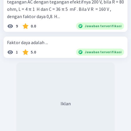
tegangan AC dengan tegangan efektifnya 200 V, bila R = 80
ohm, L = 4 π 1 ​ H dan C = 36 π 5 ​ mF . Bila V R ​ = 160 V ,
dengan faktor daya 0,8. H...
9
0.0
Jawaban terverifikasi
Faktor daya adalah ...
1
5.0
Jawaban terverifikasi
Iklan