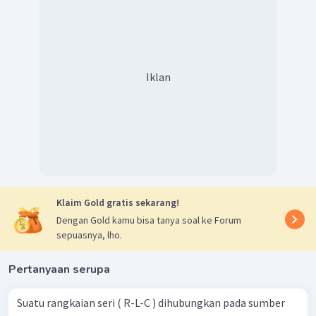
8
cos
(
)
=
φ
10
cos
(
)
=
0
,
8
φ
Dengan demikian, faktor daya dari rangkaian
RLC
di atas
Iklan
adalah 0,8.
Klaim Gold gratis sekarang!
Dengan Gold kamu bisa tanya soal ke Forum
sepuasnya, lho.
Pertanyaan serupa
Suatu rangkaian seri ( R-L-C ) dihubungkan pada sumber