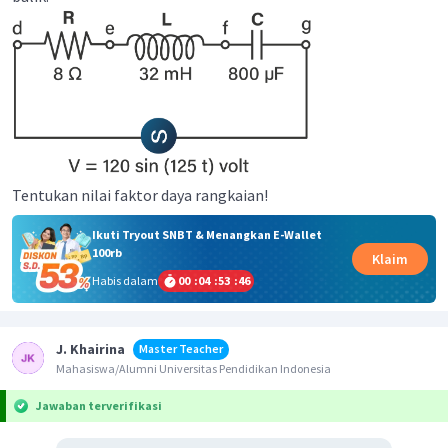
Tentukan nilai faktor daya rangkaian!
Ikuti Tryout SNBT & Menangkan E-Wallet
100rb
Klaim
Habis dalam
00
:
04
:
53
:
46
J. Khairina
Master Teacher
Mahasiswa/Alumni Universitas Pendidikan Indonesia
Jawaban terverifikasi