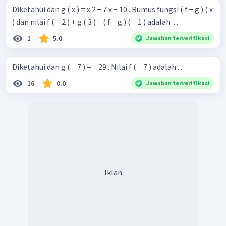
Diketahui dan g ( x ) = x 2 − 7 x − 10 . Rumus fungsi ( f − g ) ( x
) dan nilai f ( − 2 ) + g ( 3 ) − ( f − g ) ( − 1 ) adalah ....
Sehingga, rumus fungsi dari
dan nilai dari
1
5.0
Jawaban terverifikasi
secara beruturut-turut adalah
dan
.
Diketahui dan g ( − 7 ) = − 29 . Nilai f ( − 7 ) adalah ....
Jadi, jawabannya adalah D.
16
0.0
Jawaban terverifikasi
Iklan