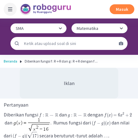
Masuk
Beranda
Diberikan fungsi f : R → R dan g : R → R dengan f ...
Iklan
Pertanyaan
Diberikan fungsi
dan
dengan
2
R
R
R
R
:
→
:
→
(
)
=
6
+
2
f
g
f
x
x
dan
. Rumus fungsi dari
dan nilai
(
−
)
(
)
f
g
x
dari
secara beruturut-turut adalah ….
(
−
)
(
17
)
f
g