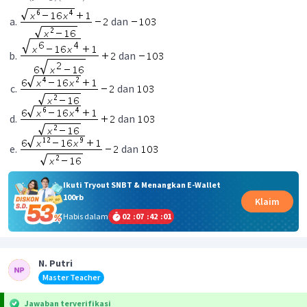
dan
dan
dan
dan
dan
Ikuti Tryout SNBT & Menangkan E-Wallet
100rb
Klaim
Habis dalam
02
:
07
:
42
:
00
N. Putri
Master Teacher
Jawaban terverifikasi