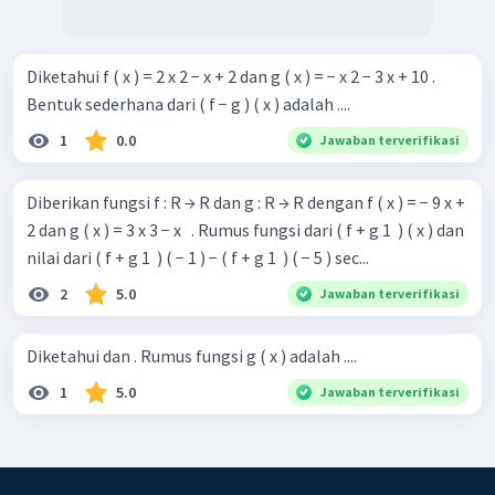
Diketahui f ( x ) = 2 x 2 − x + 2 dan g ( x ) = − x 2 − 3 x + 10 .
Bentuk sederhana dari ( f − g ) ( x ) adalah ....
1
0.0
Jawaban terverifikasi
Diberikan fungsi f : R → R dan g : R → R dengan f ( x ) = − 9 x +
2 dan g ( x ) = 3 x 3 − x ​ ​ . Rumus fungsi dari ( f + g 1 ​ ) ( x ) dan
nilai dari ( f + g 1 ​ ) ( − 1 ) − ( f + g 1 ​ ) ( − 5 ) sec...
2
5.0
Jawaban terverifikasi
Diketahui dan . Rumus fungsi g ( x ) adalah ....
1
5.0
Jawaban terverifikasi