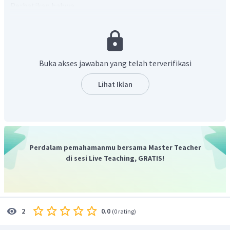
Perhatikan bahwa
Buka akses jawaban yang telah terverifikasi
Lihat Iklan
Perdalam pemahamanmu bersama Master Teacher
Terdapat bentuk akar sebagai penyebut pada fungsi
di sesi Live Teaching, GRATIS!
tersebut. Maka didapat syarat bentuk dalam akar harus
positif. Sehingga
0.0
2
Pembuat nolnya adalah
(
0 rating
)