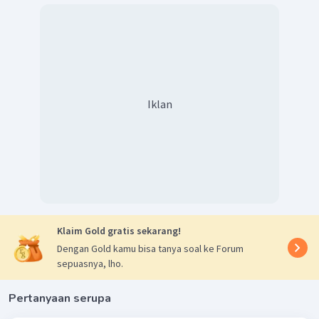
Maka diperoleh garis bilangan sebagai berikut.
Karena tanda pada pertidaksamaan adalah
, maka
Iklan
diambil
atau
. Karena
memenuhi
, maka
terdefinisi.
Maka akan dicari
. Perhatikan bahwa
Substitusikan
, didapat
Klaim Gold gratis sekarang!
Dengan Gold kamu bisa tanya soal ke Forum
sepuasnya, lho.
Pertanyaan serupa