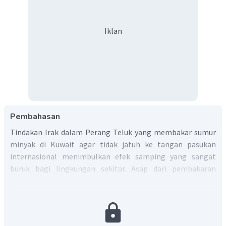
Iklan
Pembahasan
Tindakan Irak dalam Perang Teluk yang membakar sumur
minyak di Kuwait agar tidak jatuh ke tangan pasukan
internasional menimbulkan efek samping yang sangat
buruk bagi lingkungan sekitar. Asap dari pembakaran
tersebut menyebabkan banyak orang terkena penyakit
saluran pernafasan dan memblokir sinar matahari,
sehingga beberapa negara disekitar mengalami hujan
berwarna hitam. Selain itu sisa tumpahan minyak yang