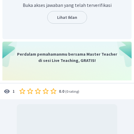
dibakar menimbulkan lapisan baru di tanah sedalam tiga
Buka akses jawaban yang telah terverifikasi
sampai empat meter yang tidak memungkinkan
tumbuhnya tumbuhan atau makhluk hidup lainnya.
Lihat Iklan
Dengan demikian, jawaban yang paling tepat adalah C.
Perdalam pemahamanmu bersama Master Teacher
di sesi Live Teaching, GRATIS!
0.0
1
(
0 rating
)