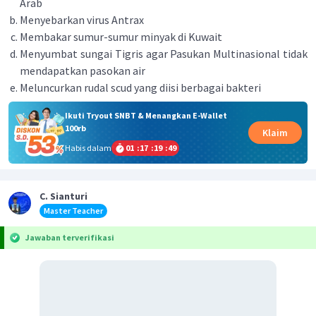
Arab
Menyebarkan virus Antrax
Membakar sumur-sumur minyak di Kuwait
Menyumbat sungai Tigris agar Pasukan Multinasional tidak
mendapatkan pasokan air
Meluncurkan rudal scud yang diisi berbagai bakteri
Ikuti Tryout SNBT & Menangkan E-Wallet
100rb
Klaim
Habis dalam
01
:
17
:
19
:
49
C. Sianturi
Master Teacher
Jawaban terverifikasi