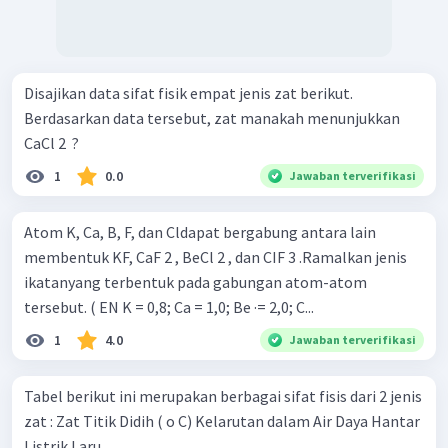
Disajikan data sifat fisik empat jenis zat berikut.
Berdasarkan data tersebut, zat manakah menunjukkan
CaCl 2 ​ ?
1
0.0
Jawaban terverifikasi
Atom K, Ca, B, F, dan Cldapat bergabung antara lain
membentuk KF, CaF 2 , BeCl 2 , dan CIF 3 .Ramalkan jenis
ikatanyang terbentuk pada gabungan atom-atom
tersebut. ( EN K = 0,8; Ca = 1,0; Be ·= 2,0; C...
1
4.0
Jawaban terverifikasi
Tabel berikut ini merupakan berbagai sifat fisis dari 2 jenis
zat : Zat Titik Didih ( o C) Kelarutan dalam Air Daya Hantar
Listrik Laru...