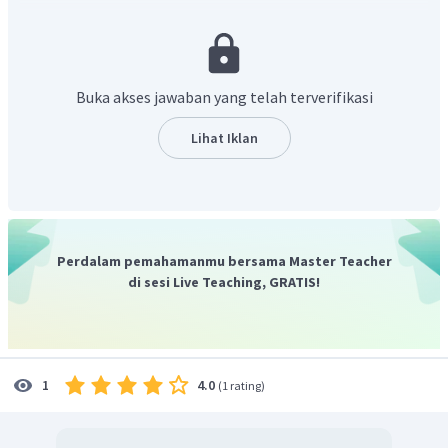
Ikatan ion
dapat terjadi antara
unsur-unsur logam
dengan
unsur-unsur non logam
.
Ikatan kovalen
merupakan ikatan yang terjadi
karena pemakaian bersama pasangan elektron.
Buka akses jawaban yang telah terverifikasi
Ikatan kovalen
biasanya dapat terjadi antara
unsur-
unsur non logam
dengan
unsur-unsur non logam
.
Lihat Iklan
Senyawa
dan
memiliki ikatan ion, yaitu ikatan
yang terbentuk antara
(termasuk unsur logam
golongan IA) dan
(termasuk unsur non logam
golongan VI A) untuk senyawa
dan ikatan yang
Perdalam pemahamanmu bersama Master Teacher
terbentuk antara
(termasuk unsur logam golongan II
di sesi Live Teaching, GRATIS!
A) dan
(termasuk unsur non logam golongan VII A)
untuk senyawa
.
Jadi, jawaban yang benar adalah kedua senyawa baik
maupun
berikatan ion .
4.0
1
(
1 rating
)