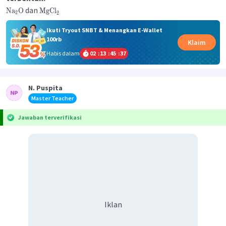
dan
Na
O
MgCl
2
2
Ikuti Tryout SNBT & Menangkan E-Wallet
100rb
Klaim
Habis dalam
02
:
13
:
45
:
37
N. Puspita
Master Teacher
Jawaban terverifikasi
Iklan