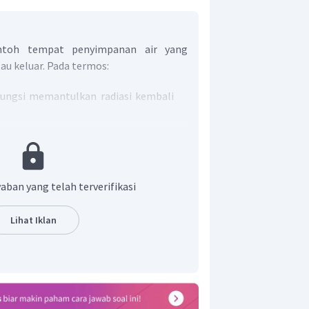
toh tempat penyimpanan air yang
u keluar. Pada termos:
fungsi memantulkan radiasi kembali
kaca, yaitu sebagai konduktor yang
k dapat memindahkan kalor secara
ng tidak memungkinkan perpindahan
aban yang telah terverifikasi
dan konveksi;
 dari bahan isolator menjaga agar
Lihat Iklan
ama menggunakan lapisan vakum
hilangan kalor secara konduksi dan
ecara radiasi.
t adalah D.