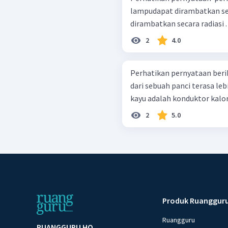
lampudapat dirambatkan secara konv
2
4.0
Perhatikan pernyataan berikut! Dalam cuaca dingin pegan
dari sebuah panci terasa le
2
5.0
Produk Ruanggur
Ruangguru
RUANGGURU HQ