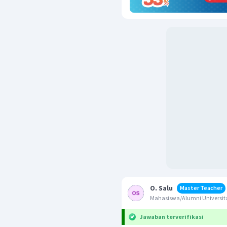
O. Salu
Master Teacher
Mahasiswa/Alumni Universit
Jawaban terverifikasi