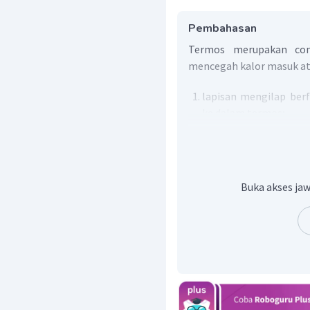
Pembahasan
Termos merupakan con
mencegah kalor masuk ata
lapisan mengilap ber
ke dalam termos;
dinding terbuat dari 
buruk sehingga tida
konduksi;
ada ruang vakum, ya
Buka akses jaw
kalor secara konduksi 
sumbatan yang dibuat
konveksi tidak terjadi.
Sehingga tujuan ut
adalah meminimalkan ke
konveksi, tetapi tidak s
Jadi, jawaban yang tepa