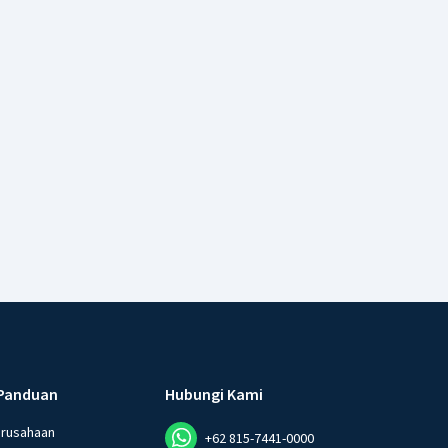
Panduan
Hubungi Kami
erusahaan
+62 815-7441-0000