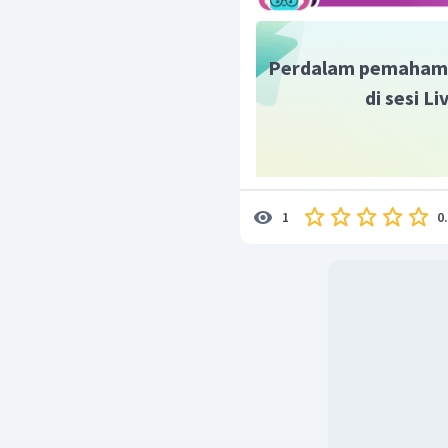
Perdalam pemaham
di sesi L
0
1