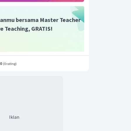
anmu bersama Master Teacher
ive Teaching, GRATIS!
.0
(
0 rating
)
Iklan