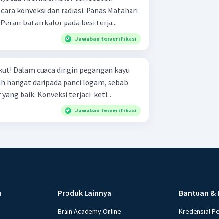
eksi dan radiasi. Panas Matahari
dirambatkan secara radiasi . Perambatan kalor pada besi terja...
Jawaban terverifikasi
gan kayu
bih hangat daripada panci logam, sebab
kayu adalah konduktor kalor yang baik. Konveksi terjadi ·keti...
Jawaban terverifikasi
u
Produk Lainnya
Bantuan & 
Brain Academy Online
Kredensial P