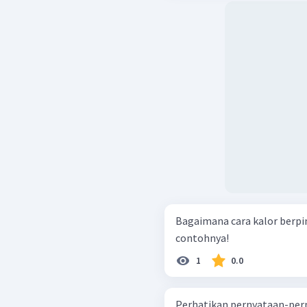
Bagaimana cara kalor berpi
contohnya!
1
0.0
Perhatikan pernyataan-pernyataan beri