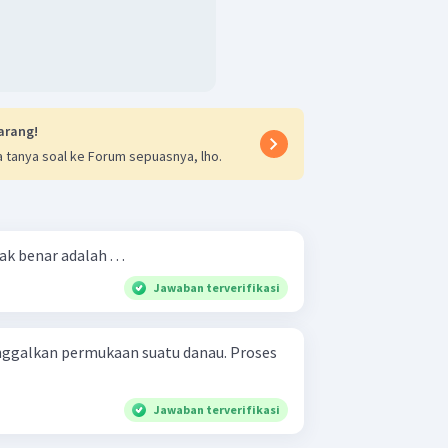
arang!
 tanya soal ke Forum sepuasnya, lho.
 benar adalah . . .
Jawaban terverifikasi
nggalkan permukaan suatu danau. Proses
Jawaban terverifikasi