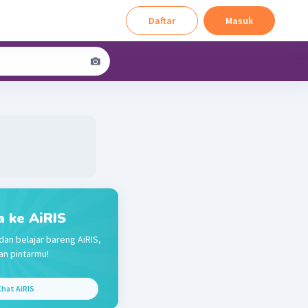
Daftar
Masuk
a ke AiRIS
dan belajar bareng AiRIS,
n pintarmu!
hat AiRIS