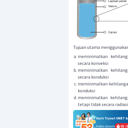
Tujuan utama menggunakan l
meminimalkan kehilanga
secara konveksi
meminimalkan kehilanga
secara konduksi
meminimalkan kehilangan 
konduksi
meminimalkan kehilanga
tetapi tidak secara radiasi
Ikuti Tryout SNBT 
Habis dalam
01
:
0