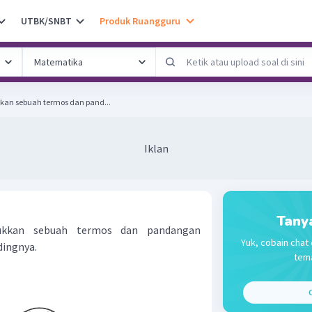
UTBK/SNBT
Produk Ruangguru
kan sebuah termos dan pand...
Iklan
Tany
ukkan sebuah termos dan pandangan
Yuk, cobain chat 
dingnya.
tema
C