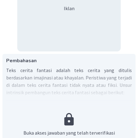
Iklan
Pembahasan
Teks cerita fantasi adalah teks cerita yang ditulis
berdasarkan imajinasi atau khayalan. Peristiwa yang terjadi
di dalam teks cerita fantasi tidak nyata atau fiksi. Unsur
intrinsik pembangun teks cerita fantasi sebagai berikut:
Tema
: ide cerita.
Tokoh dan Penokohan
: orang yang terlibat di dalam
cerita beserta wataknya masing-masing.
Latar
: tempat, waktu, dan suasana terjadi peristiwa
Buka akses jawaban yang telah terverifikasi
dalam cerita.