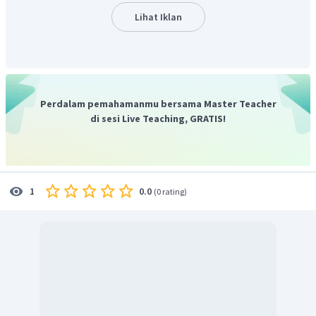
Alur
: urutan peristiwa dalam cerita.
Lihat Iklan
Amanat
: pesan yang terkandung dalam cerita.
Berdasarkan kutipan:
Pada suatu hari, ada seorang anak yang sedang bermain di
Perdalam pemahamanmu bersama Master Teacher
pohon beringin.
di sesi Live Teaching, GRATIS!
Sedang berada di hutan, Nada terus mengikuti nenek untuk
mencari cucunya, tiba-tiba timbul rasa ingin tahu.
"Nenek, dari mana Nenek tahu nama saya?" tanya Nada.
Nenek itu tidak menjawab pertanyaan Nada, ia terus berjalan
0.0
1
(
0 rating
)
sampai di sisi jurang.
"Kamu ada di surga Nada!" jawab nenek itu.
Dapat disimpulkan, latar tempat pada cerita tersebut
adalah di pohon beringin, di hutan, di sisi jurang, dan di
surga.
Dengan demikian, jawaban dari pertanyaan tersebut
adalah cerita
Hidup Kedua
terjadi di pohon beringin, di