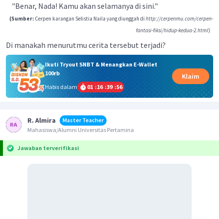
"Benar, Nada! Kamu akan selamanya di sini."
(Sumber:
Cerpen karangan Selistia Naila yang diunggah di
http://cerpenmu.com/cerpen-
fantasi-fiksi/hidup-kedua-2.html
)
Di manakah menurutmu cerita tersebut terjadi?
Ikuti Tryout SNBT & Menangkan E-Wallet
100rb
Klaim
Habis dalam
01
:
16
:
39
:
55
R. Almira
Master Teacher
Mahasiswa/Alumni Universitas Pertamina
Jawaban terverifikasi