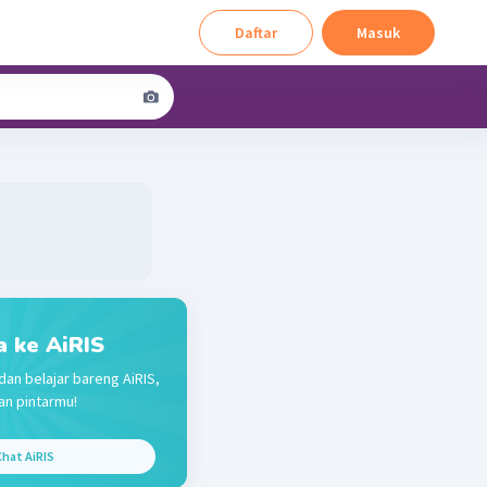
Daftar
Masuk
a ke AiRIS
dan belajar bareng AiRIS,
n pintarmu!
hat AiRIS