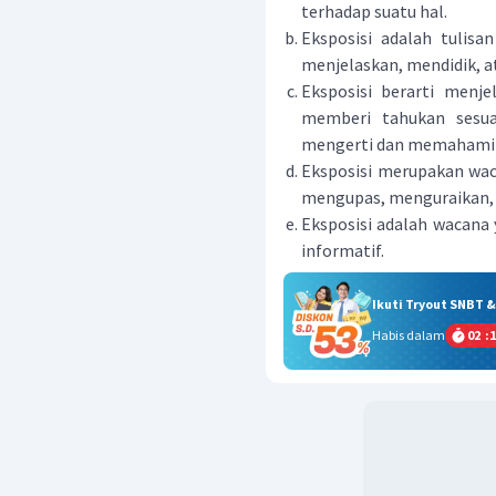
terhadap suatu hal.
Eksposisi adalah tulisa
menjelaskan, mendidik, a
Eksposisi berarti menj
memberi tahukan sesu
mengerti dan memahami s
Eksposisi merupakan wac
mengupas, menguraikan, 
Eksposisi adalah wacana 
informatif.
Ikuti Tryout SNBT 
Habis dalam
02
:
1