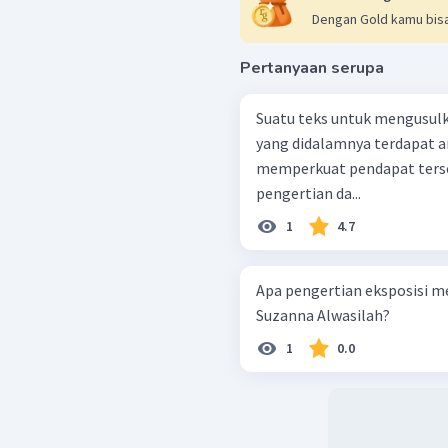
Dengan Gold kamu bisa
Pertanyaan serupa
Suatu teks untuk mengusulk
yang didalamnya terdapat
memperkuat pendapat terse
pengertian da...
1
4.7
Apa pengertian eksposisi m
Suzanna Alwasilah?
1
0.0