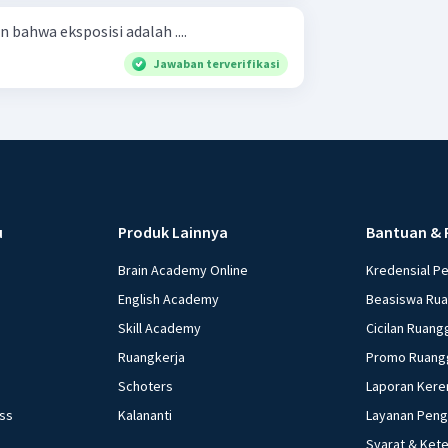
bahwa eksposisi adalah ....
Jawaban terverifikasi
u
Produk Lainnya
Bantuan & 
Brain Academy Online
Kredensial P
English Academy
Beasiswa Ru
Skill Academy
Cicilan Ruang
Ruangkerja
Promo Ruang
Schoters
Laporan Kere
ess
Kalananti
Layanan Pen
Syarat & Ket