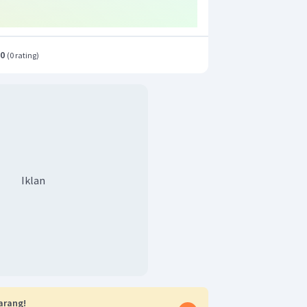
.0
(
0 rating
)
Iklan
arang!