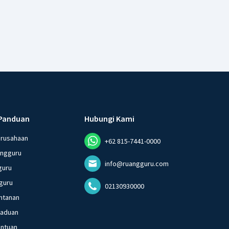
Panduan
Hubungi Kami
erusahaan
+62 815-7441-0000
angguru
info@ruangguru.com
guru
guru
02130930000
ntanan
gaduan
entuan