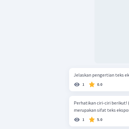
Jelaskan pengertian teks e
1
0.0
Perhatikan ciri-ciri berikut! (1) netral (2) fiktif (3) objektif Yang
merupakan sifat teks eksposi
1
5.0