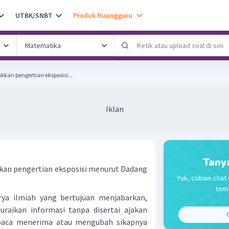
UTBK/SNBT
Produk Ruangguru
kan pengertian eksposisi...
Iklan
Tany
kan pengertian eksposisi menurut Dadang
Yuk, cobain chat 
tema
rya ilmiah yang bertujuan menjabarkan,
aikan informasi tanpa disertai ajakan
C
baca menerima atau mengubah sikapnya