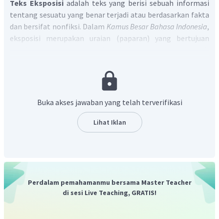
Teks Eksposisi
adalah teks yang berisi sebuah informasi
tentang sesuatu yang benar terjadi atau berdasarkan fakta
dan bersifat nonfiksi. Dalam
Kamus Besar Bahasa Indonesia
,
eksposisi merupakan uraian (paparan) yang bertujuan
menjelaskan maksud dan tujuan (misalnya suatu karangan).
Pengertian eksposisi
menurut
Zainurrahman
adalah
tulisan yang digunakan oleh
penulis untuk memberikan informasi penting kepada
pembaca mengenai fakta-fakta penting, seperti
Buka akses jawaban yang telah terverifikasi
konsep, objek, teori, dan sebagainya.
Dengan demikian, jawaban yang tepat adalah B.
Lihat Iklan
Perdalam pemahamanmu bersama Master Teacher
di sesi Live Teaching, GRATIS!