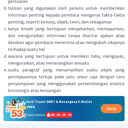
persoalan
tulisan yang digunakan oleh penulis untuk memberikan
informasi penting kepada pembaca mengenai fakta-fakta
penting, seperti konsep, objek, teori, dan sebagainya
karya ilmiah yang bertujuan menjabarkan, memaparkan,
dan menguraikan informasi tanpa disertai ajakan atau
desakan agar pembaca menerima atau mengubah sikapnya
terhadap suatu hal
wacana yang bertujuan untuk memberi tahu, mengupas,
menguraikan, atau menerangkan sesuatu
suatu paragraf yang menampilkan suatu objek yang
peninjauannya tertuju pada satu unsur saja dengan cara
penyampaian yang menggunakan perkembangan analisis
kronologis atau keruangan
Ikuti Tryout SNBT & Menangkan E-Wallet
100rb
Klaim
Habis dalam
00
:
20
:
15
:
01