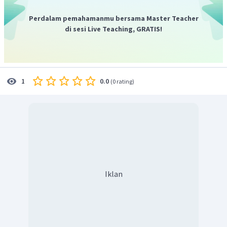
Perdalam pemahamanmu bersama Master Teacher
di sesi Live Teaching, GRATIS!
Berdasarkan tabel di atas, larutan yang lebih baik dalam
menghantarkan arus listrik adalah
karena memiliki
jumlah partikel zat terlarut paling tinggi.
Jadi, jawaban yang benar adalah A.
0.0
1
(
0 rating
)
Iklan