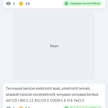
1
3.6
Jawaban terverifikasi
Iklan
Termasuk larutan elektrolit kuat, elektrolit lemah,
ataukah larutan nonelektrolit senyawa-senyawa berikut
ini? CO ( NH 2 ​ ) 2 ​ KCl CH 3 ​ COOH C 6 ​ H 6 ​ FeCl 3 ​