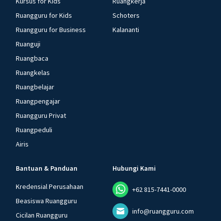
Kursus for Kids
Ruangkerja
Ruangguru for Kids
Schoters
Ruangguru for Business
Kalananti
Ruanguji
Ruangbaca
Ruangkelas
Ruangbelajar
Ruangpengajar
Ruangguru Privat
Ruangpeduli
Airis
Bantuan & Panduan
Hubungi Kami
Kredensial Perusahaan
+62 815-7441-0000
Beasiswa Ruangguru
info@ruangguru.com
Cicilan Ruangguru