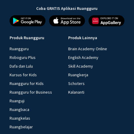
Coba GRATIS Aplikasi Ruangguru
Produk Ruangguru
Produk Lainnya
Ruangguru
Brain Academy Online
Roboguru Plus
English Academy
Dafa dan Lulu
Skill Academy
Kursus for Kids
Ruangkerja
Ruangguru for Kids
Schoters
Ruangguru for Business
Kalananti
Ruanguji
Ruangbaca
Ruangkelas
Ruangbelajar