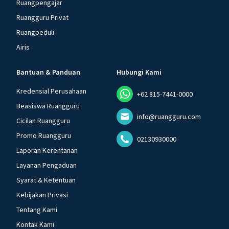
Ruangpengajar
Ruangguru Privat
Ruangpeduli
Airis
Bantuan & Panduan
Hubungi Kami
Kredensial Perusahaan
+62 815-7441-0000
Beasiswa Ruangguru
info@ruangguru.com
Cicilan Ruangguru
Promo Ruangguru
02130930000
Laporan Kerentanan
Layanan Pengaduan
Syarat & Ketentuan
Kebijakan Privasi
Tentang Kami
Kontak Kami