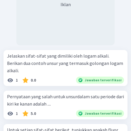
Iklan
Jelaskan sifat-sifat yang dimiliki oleh logam alkali.
Berikan dua contoh unsur yang termasuk golongan logam
alkali.
1
0.0
Jawaban terverifikasi
Pernyataan yang salah untuk unsurdalam satu periode dari
kiri ke kanan adalah ....
1
5.0
Jawaban terverifikasi
Untuk setiap sifat-sifat berikut, tunjukkan apakah fluor