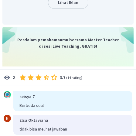
Lihat Iklan
keelektronegatifan cenderung makin berkurang
.
Jadi, jawaban benar adalah B.
Perdalam pemahamanmu bersama Master Teacher
di sesi Live Teaching, GRATIS!
3.7
2
(
14 rating
)
keisya 7
Berbeda soal
Elsa Oktaviana
tidak bisa melihat jawaban