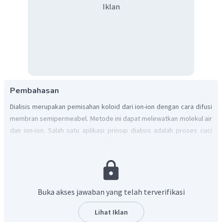
Iklan
Pembahasan
Dialisis merupakan pemisahan koloid dari ion-ion dengan cara difusi
membran semipermeabel. Metode ini dapat melewatkan molekul air
dan ion-ion. Salah satu aplikasi prinsip dialisis adalah proses cuci
darah pada penderita gagal ginjal.
Jadi, jawaban yang benar adalah
C.
Buka akses jawaban yang telah terverifikasi
Lihat Iklan