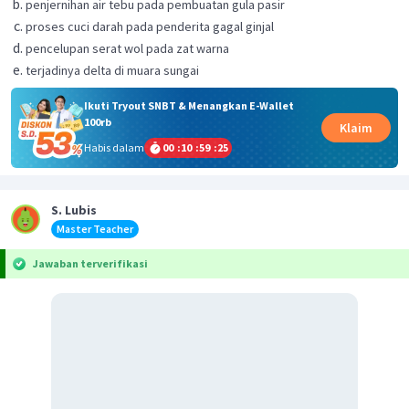
penjernihan air tebu pada pembuatan gula pasir
proses cuci darah pada penderita gagal ginjal
pencelupan serat wol pada zat warna
terjadinya delta di muara sungai
Ikuti Tryout SNBT & Menangkan E-Wallet
100rb
Klaim
Habis dalam
00
:
10
:
59
:
25
S. Lubis
Master Teacher
Jawaban terverifikasi