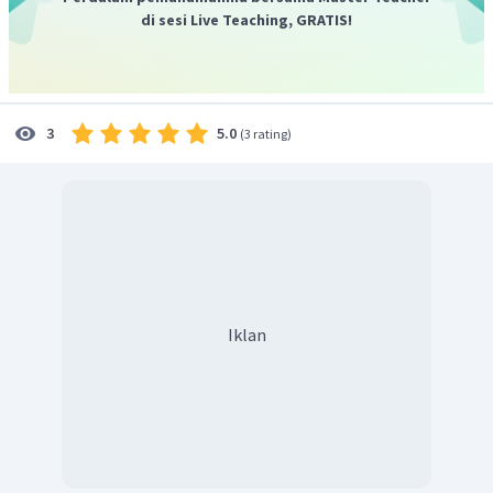
di sesi Live Teaching, GRATIS!
5.0
3
(
3 rating
)
Iklan