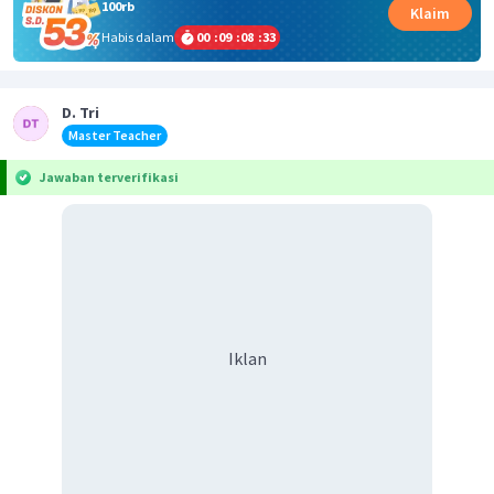
100rb
Klaim
Habis dalam
00
:
09
:
08
:
33
D. Tri
Master Teacher
Jawaban terverifikasi
Iklan