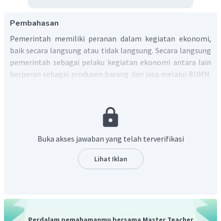
Pembahasan
Pemerintah memiliki peranan dalam kegiatan ekonomi,
baik secara langsung atau tidak langsung. Secara langsung
pemerintah sebagai pelaku kegiatan ekonomi antara lain
berperan sebagai produsen barang dan jasa melalui BUMN.
Adapun secara tidak langsung pemerintah bertugas
mengatur dan mengendalikan jalan nya roda
perekonomian agar negara maju dan rakyatnya sejahtera.
Peran pemerintah dalam kegiatan ekonomi sebagai
konsumen
adalah pemerintah berperan sebagai konsumen
Buka akses jawaban yang telah terverifikasi
yang menggunakan berbagai barang macam barang dan
jasa, dalam penyelenggara negara.
Lihat Iklan
Perdalam pemahamanmu bersama Master Teacher