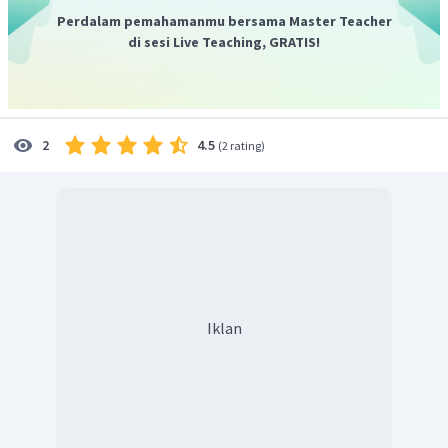
Perdalam pemahamanmu bersama Master Teacher
di sesi Live Teaching, GRATIS!
4.5
2
(
2 rating
)
Iklan