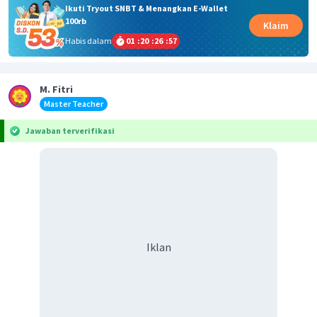
Ikuti Tryout SNBT & Menangkan E-Wallet
100rb
Klaim
Habis dalam
01
:
20
:
26
:
57
M. Fitri
Master Teacher
Jawaban terverifikasi
Iklan