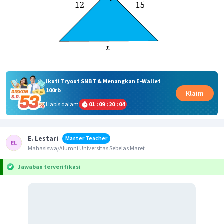
Ikuti Tryout SNBT & Menangkan E-Wallet
100rb
Klaim
Habis dalam
01
:
09
:
20
:
04
E. Lestari
Master Teacher
Mahasiswa/Alumni Universitas Sebelas Maret
Jawaban terverifikasi