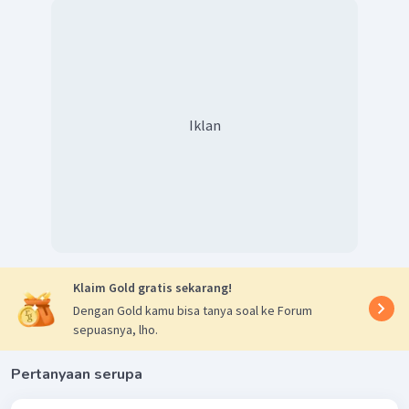
Iklan
Klaim Gold gratis sekarang!
Dengan Gold kamu bisa tanya soal ke Forum
sepuasnya, lho.
Pertanyaan serupa