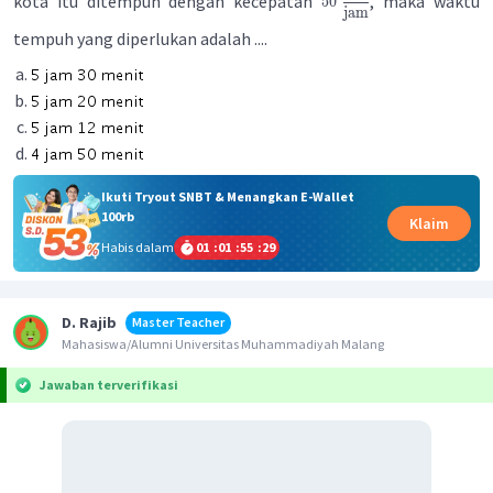
kota itu ditempuh dengan kecepatan
, maka waktu
50
jam
tempuh yang diperlukan adalah ....
Ikuti Tryout SNBT & Menangkan E-Wallet
100rb
Klaim
Habis dalam
01
:
01
:
55
:
29
D. Rajib
Master Teacher
Mahasiswa/Alumni Universitas Muhammadiyah Malang
Jawaban terverifikasi