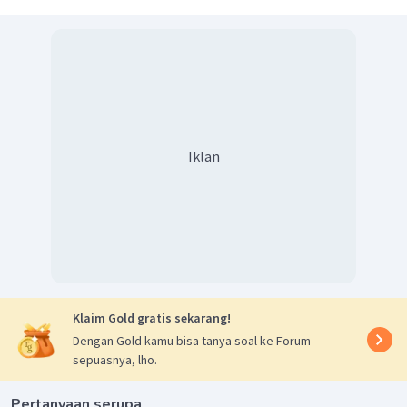
Baris
ke
12
=
67
Jadi angka pertama baris ke-12 adalah 67.
Iklan
Klaim Gold gratis sekarang!
Dengan Gold kamu bisa tanya soal ke Forum
sepuasnya, lho.
Pertanyaan serupa