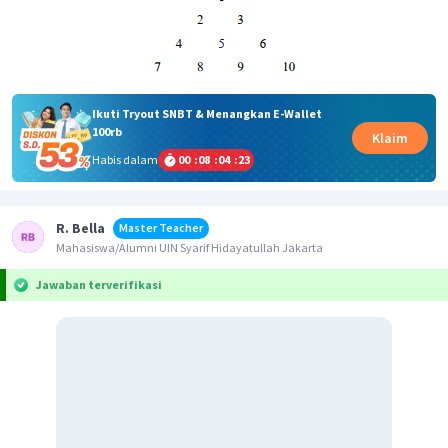
Ikuti Tryout SNBT & Menangkan E-Wallet
100rb
Klaim
Habis dalam
00
:
08
:
04
:
23
R. Bella
Master Teacher
Mahasiswa/Alumni UIN Syarif Hidayatullah Jakarta
Jawaban terverifikasi