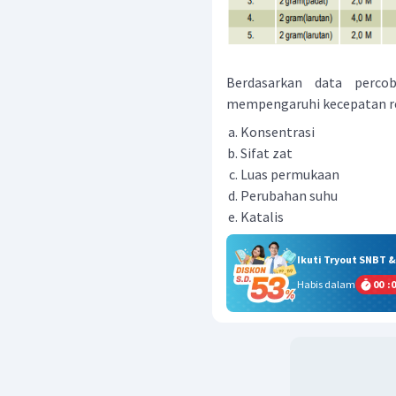
Berdasarkan data perco
mempengaruhi kecepatan reak
Konsentrasi
Sifat zat
Luas permukaan
Perubahan suhu
Katalis
Ikuti Tryout SNBT 
Habis dalam
00
:
0