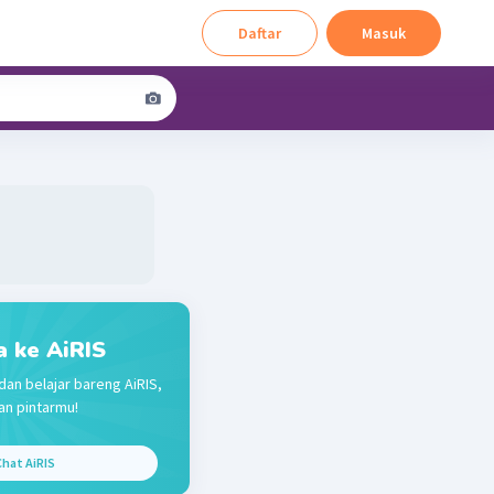
Daftar
Masuk
a ke AiRIS
dan belajar bareng AiRIS,
n pintarmu!
hat AiRIS