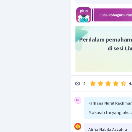
berbentuk padat.
Dengan demikian, fakto
adalah luas permukaan.
Jadi, jawaban yang bena
Perdalam pemaham
di sesi L
4
4
Farhana Nurul Rachma
Makasih Ini yang aku 
Alifia Nabila Azzahra