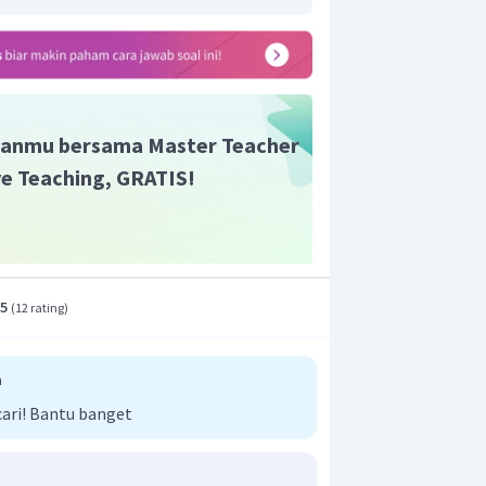
r yang mempengaruhi kecepatan reaksi
r adalah C.
anmu bersama Master Teacher
ive Teaching, GRATIS!
.5
(
12 rating
)
n
cari! Bantu banget