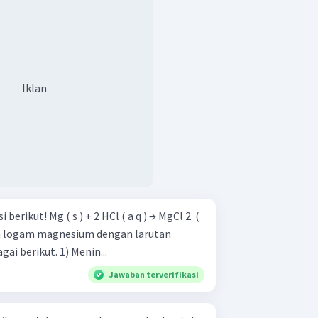
Iklan
( a q ) → MgCl 2 ​ (
HCldiberikan perlakuan sebagai berikut. 1) Menin...
Jawaban terverifikasi