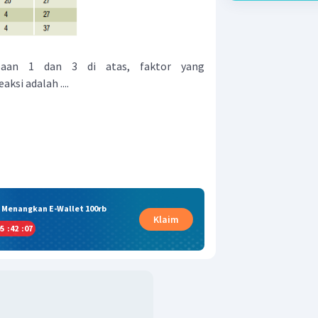
baan 1 dan 3 di atas, faktor yang
si adalah ....
& Menangkan E-Wallet 100rb
Klaim
5
:
42
:
06