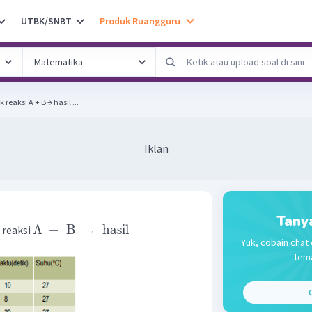
UTBK/SNBT
Produk Ruangguru
Data hasil percobaan, untuk reaksi A + B → hasil ...
Iklan
Tany
A
+
B
→
hasil
 reaksi
Yuk, cobain chat 
tema
C