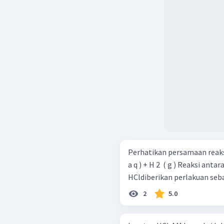
Perhatikan persamaan reaksi berikut! Mg ( s ) + 2 HCl 
a q ) + H 2 ​ ( g ) Reaksi antara logam magnesium dengan larutan
2
5.0