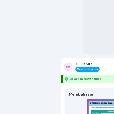
N. Puspita
Master Teacher
Jawaban terverifikasi
Pembahasan