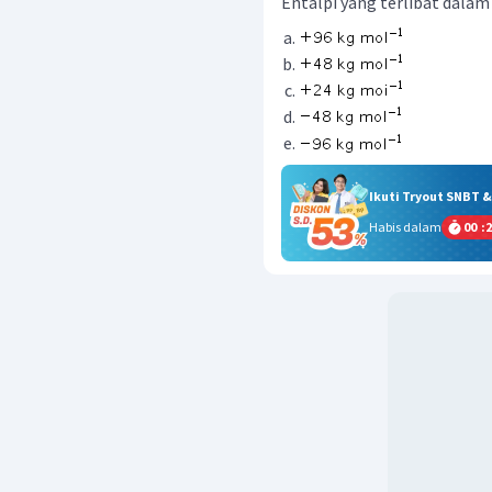
Entalpi yang terlibat dalam
Ikuti Tryout SNBT 
Habis dalam
00
:
2