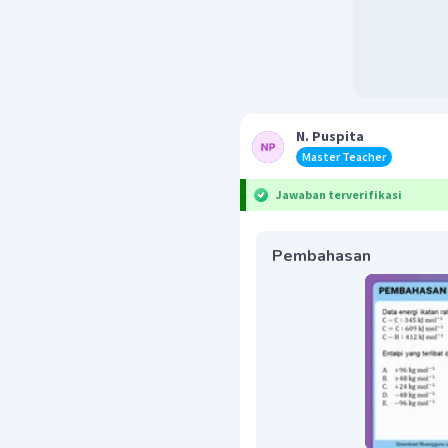
N. Puspita
Master Teacher
Jawaban terverifikasi
Pembahasan