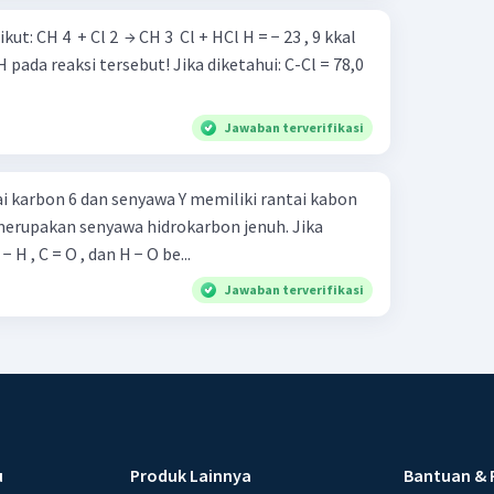
− 23 , 9 kkal
ersebut! Jika diketahui: C-Cl = 78,0
Jawaban terverifikasi
i karbon 6 dan senyawa Y memiliki rantai kabon
merupakan senyawa hidrokarbon jenuh. Jika
− H , C = O , dan H − O be...
Jawaban terverifikasi
u
Produk Lainnya
Bantuan & 