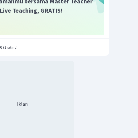
amanmu bersama Master Teacher
i Live Teaching, GRATIS!
.0
(
1 rating
)
Iklan