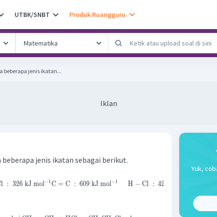
UTBK/SNBT
Produk Ruangguru
a beberapa jenis ikatan...
Iklan
 beberapa jenis ikatan sebagai berikut.
Yuk, cob
−
1
−
1
−
1
l
:
326
kJ
mol
C
=
C
:
609
kJ
mol
H
−
Cl
:
426
kJ
mol
C
−
H