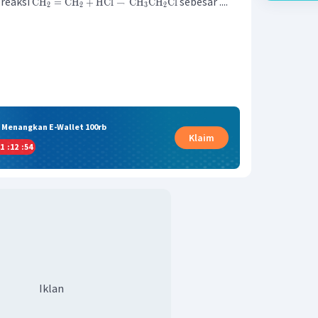
 reaksi
sebesar ....
CH
=
CH
+
HCl
→
CH
CH
Cl
2
2
3
2
& Menangkan E-Wallet 100rb
Klaim
1
:
12
:
53
Iklan