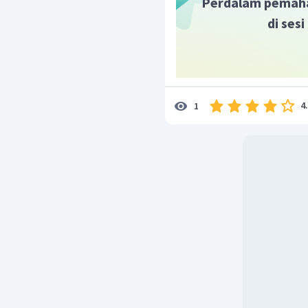
Perdalam pemah
di ses
4
1