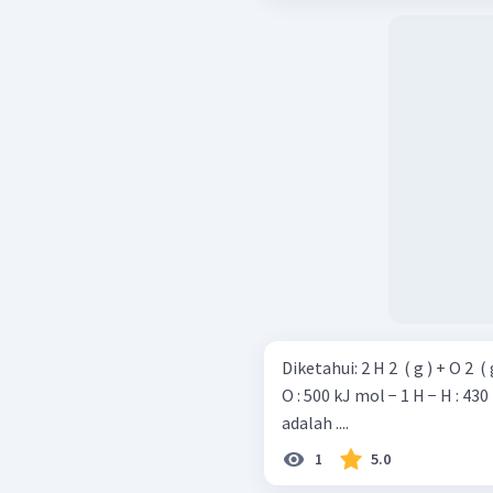
Diketahui: 2 H 2 ​ ( g ) + O 2 ​ ( g ) → 2 H 2 ​ O ( g ) △ H = − 480 kJ Energi ikatan: O =
O : 500 kJ mol − 1 H − H : 430 kJ mol − 1 Besarnya energi 
adalah ....
1
5.0