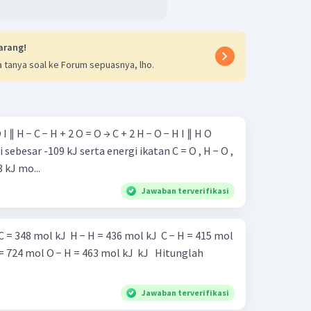
arang!
 tanya soal ke Forum sepuasnya, lho.
sebesar -109 kJ serta energi ikatan C = O , H − O ,
 kJ mo...
Jawaban terverifikasi
4 mol O − H = 463 mol kJ ​ kJ ​ ​ Hitunglah
Jawaban terverifikasi