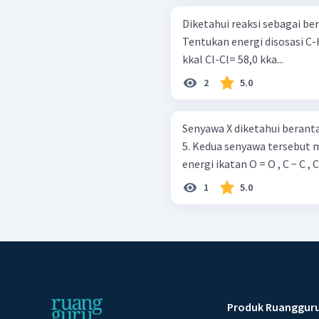
Diketahui reaksi sebagai berikut: CH 4 ​ + Cl 2 ​ → CH 3 ​ Cl + HCl H = 
Tentukan energi disosasi C-H pada reaksi t
kkal Cl-Cl= 58,0 kka...
2
5.0
Senyawa X diketahui beranta
5. Kedua senyawa tersebut 
energi ikatan O = O , C − C , C 
1
5.0
Produk Ruanggur