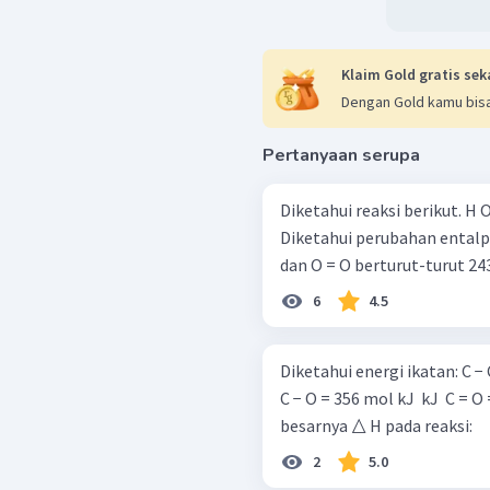
Klaim Gold gratis sek
Dengan Gold kamu bisa
Pertanyaan serupa
Diketahui reaksi berikut. H O I ∥ H − C − H + 2 O = O → C + 2 H − O − H I ∥ H O
Diketahui perubahan entalpi 
dan O = O berturut-turut 243
6
4.5
Diketahui energi ikatan: C − C = 348 mol kJ ​ H − H = 436 mol kJ ​ C − H = 415 mol
C − O = 356 mol kJ ​ kJ ​ C = O = 72
besarnya △ H pada reaksi:
2
5.0