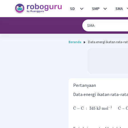
SD
SMP
SMA
Beranda
Data energi ikatan rata-rat
Pertanyaan
Data energi ikatan rata-rata
−
1
C
−
C
:
345
kJ
mol
C
−
C