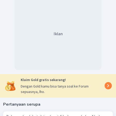
Dengan demikian, frekuensi harapan terambil 3 kartu
40
merah adalah
kali.
Jadi, pilihan jawaban yang tepat adalah B.
Iklan
Klaim Gold gratis sekarang!
Dengan Gold kamu bisa tanya soal ke Forum
sepuasnya, lho.
Pertanyaan serupa