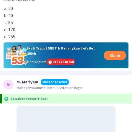
20
40
85
170
255
Ikuti Tryout SNBT & Menangkan E-Wallet
100rb
Klaim
Habis dalam
01
:
21
:
38
:
50
M. Mariyam
Master Teacher
Mahasiswa/Alumni Institut Pertanian Bogor
Jawaban terverifikasi