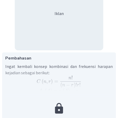
Iklan
Pembahasan
Ingat kembali konsep kombinasi dan frekuensi harapan
kejadian sebagai berikut:
!
n
(
,
)
=
C
n
r
(
−
)
!
!
n
r
r
(
)
=
(
)
×
f
A
p
A
n
h
dimana:
(
)
= frekuensi harapan kejadian A
f
A
h
(
)
= peluang kejadian A
p
A
= banyak kejadian atau percobaan yang dilakukan
n