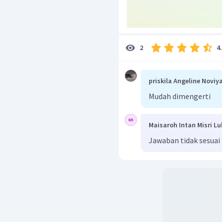
Sehingga Ar logam L adal
Jadi, jawaban yang tepa
4
2
priskila Angeline Noviy
Mudah dimengerti
Maisaroh Intan Misri Lu
Jawaban tidak sesuai