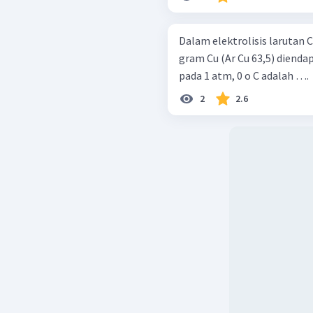
Dalam elektrolisis larutan C
gram Cu (Ar Cu 63,5) dienda
pada 1 atm, 0 o C adalah ….
2
2.6