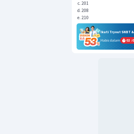
201
208
210
Ikuti Tryout SNBT 
Habis dalam
02
:
0