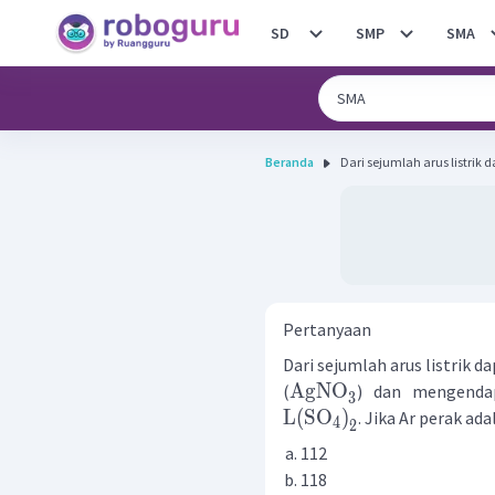
SD
SMP
SMA
Beranda
Dari sejumlah arus listrik
Pertanyaan
Dari sejumlah arus listrik 
AgNO
(
) dan mengenda
3
L
(
SO
)
. Jika Ar perak ada
4
2
112
118