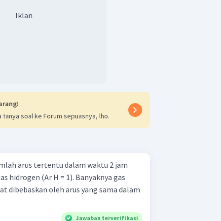
Iklan
arang!
 tanya soal ke Forum sepuasnya, lho.
jumlah arus tertentu dalam waktu 2 jam
 hidrogen (Ar H = 1). Banyaknya gas
pat dibebaskan oleh arus yang sama dalam
Jawaban terverifikasi