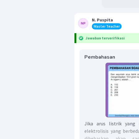
N. Puspita
Master Teacher
Jawaban terverifikasi
Pembahasan
Jika arus listrik yang
elektrolisis yang berb
dibebaskan akan sa