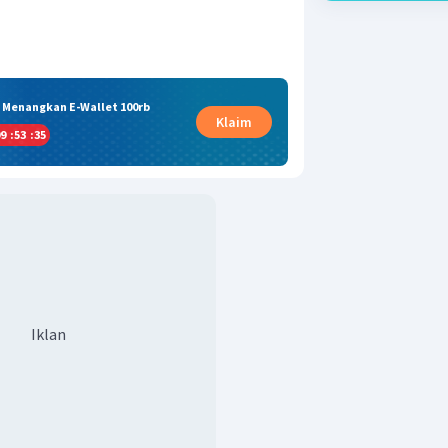
& Menangkan E-Wallet 100rb
Klaim
9
:
53
:
34
Iklan