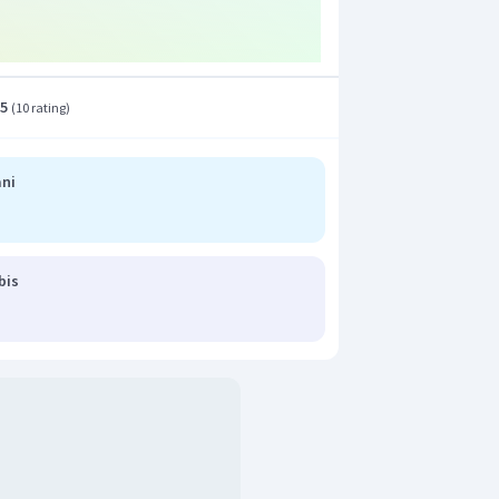
ah 210.
t adalah E.
.5
(
10 rating
)
ani
bis