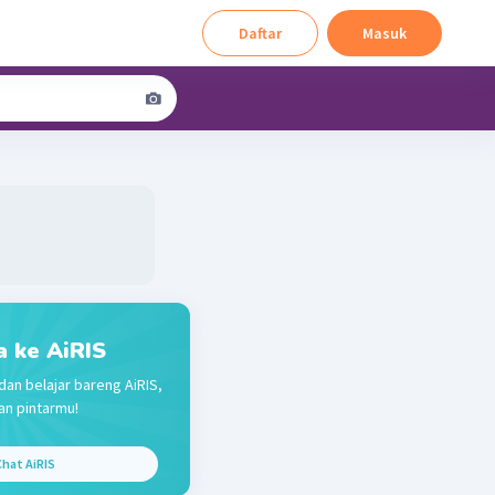
Daftar
Masuk
a ke AiRIS
dan belajar bareng AiRIS,
n pintarmu!
hat AiRIS