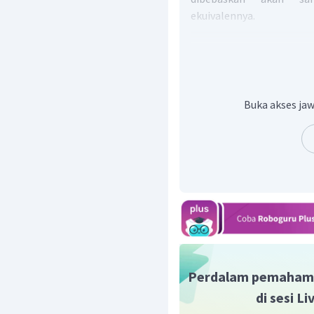
ekuivalennya.
Buka akses jaw
Untuk menjawab soal di 
Perdalam pemaham
di sesi L