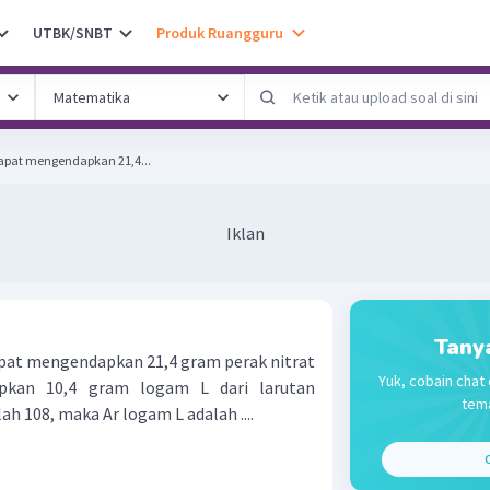
UTBK/SNBT
Produk Ruangguru
 dapat mengendapkan 21,4...
Iklan
Tany
dapat mengendapkan 21,4 gram perak nitrat
Yuk, cobain chat 
pkan 10,4 gram logam L dari larutan
tema
lah 108, maka Ar logam L adalah ....
C