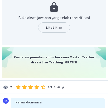
molekulnya mampu menerima proton (akseptor proton).
Pada asam basa Bronsted dan Lowry, dikenal istilah asam
basa konjugasi. Asam yang telah melepaskan atau
Buka akses jawaban yang telah terverifikasi
mendonorkan protonnya disebut sebagai basa konjugasi.
Sedangkan basa yang telah menerima atau menangkap
Lihat Iklan
proton dari asam, disebut sebagai asam konjugasi.
Sehingga berdasarkan soal diperoleh sebagai berikut:
Perdalam pemahamanmu bersama Master Teacher
Jadi, berdasarkan reaksi pada soal yang bertindak
di sesi Live Teaching, GRATIS!
sebagai asam adalah
basa adalah
, asam
konjugasi adalah
, dan basa konjugasi adalah
.
4.3
2
(
6 rating
)
NK
Najwa khoirunisa