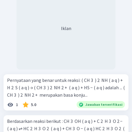
Iklan
Pernyataan yang benar untuk reaksi: ( CH 3 ​ ) 2 ​ NH ( a q ) +
H 2 ​ S ( a q ) → ( CH 3 ​ ) 2 ​ NH 2 + ​ ( a q ) + HS − ( a q ) adalah ... (
CH 3 ​ ) 2 ​ NH 2 + ​ merupakan basa konju...
1
5.0
Jawaban terverifikasi
Berdasarkan reaksi berikut : CH 3 ​ OH ( a q ) + C 2 ​ H 3 ​ O 2 − ​
( a q ) ⇌ HC 2 ​ H 3 ​ O 2 ​ ( a q ) + CH 3 ​ O − ( a q ) HC 2 ​ H 3 ​ O 2 ​ (