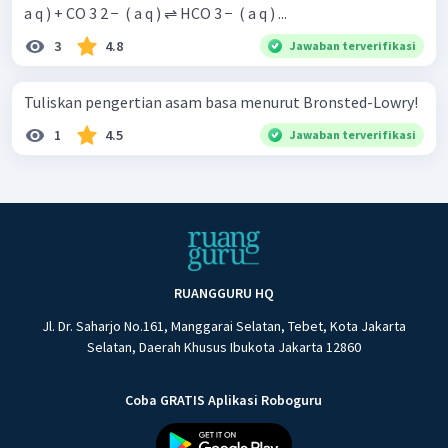
a q ) + CO 3 2 − ​ ( a q ) ⇌ HCO 3 − ​ ( a q ) ...
3
4.8
Jawaban terverifikasi
Tuliskan pengertian asam basa menurut Bronsted-Lowry!
1
4.5
Jawaban terverifikasi
RUANGGURU HQ
Jl. Dr. Saharjo No.161, Manggarai Selatan, Tebet, Kota Jakarta
Selatan, Daerah Khusus Ibukota Jakarta 12860
Coba GRATIS Aplikasi Roboguru