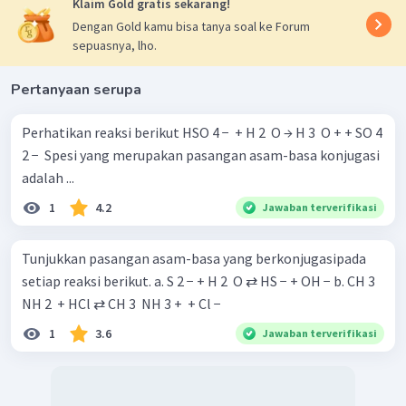
Klaim Gold gratis sekarang!
Dengan Gold kamu bisa tanya soal ke Forum
sepuasnya, lho.
Pertanyaan serupa
Perhatikan reaksi berikut HSO 4 − ​ + H 2 ​ O → H 3 ​ O + + SO 4
2 − ​ Spesi yang merupakan pasangan asam-basa konjugasi
adalah ...
1
4.2
Jawaban terverifikasi
Tunjukkan pasangan asam-basa yang berkonjugasipada
setiap reaksi berikut. a. S 2 − + H 2 ​ O ⇄ HS − + OH − b. CH 3 ​
NH 2 ​ + HCl ⇄ CH 3 ​ NH 3 + ​ + Cl −
1
3.6
Jawaban terverifikasi