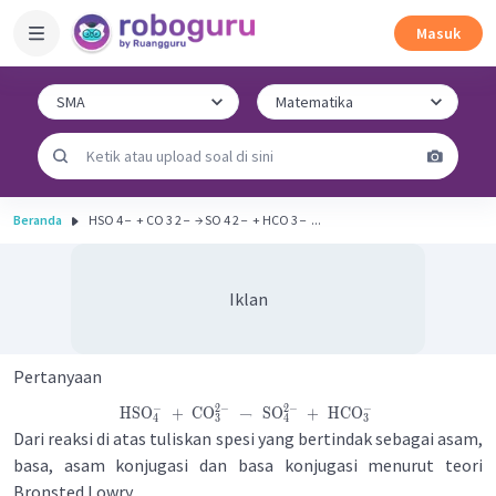
Masuk
Beranda
HSO 4 − ​ + CO 3 2 − ​ → SO 4 2 − ​ + HCO 3 − ​ ...
Iklan
Pertanyaan
−
2
−
2
−
−
HSO
+
CO
→
SO
+
HCO
4
3
4
3
Dari reaksi di atas tuliskan spesi yang bertindak sebagai asam,
basa, asam konjugasi dan basa konjugasi menurut teori
Bronsted Lowry.