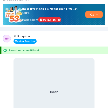
Ikuti Tryout SNBT & Menangkan E-Wallet
100rb
Klaim
Habis dalam
00
:
13
:
16
:
40
N. Puspita
Master Teacher
Jawaban terverifikasi
Iklan