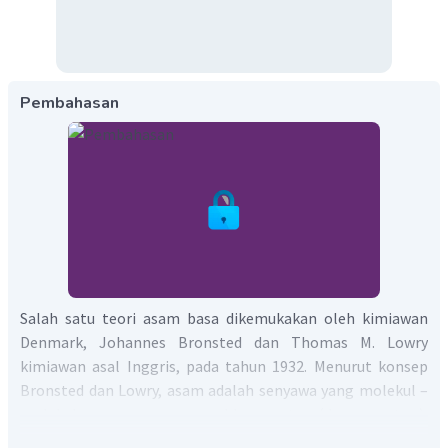
Pembahasan
Salah satu teori asam basa dikemukakan oleh kimiawan
Denmark, Johannes Bronsted dan Thomas M. Lowry
kimiawan asal Inggris, pada tahun 1932. Menurut konsep
Bronsted dan Lowry, asam adalah senyawa yang molekul –
molekulnya mampu menyerahkan proton (donor proton),
sedangkan basa adalah senyawa yang molekul –