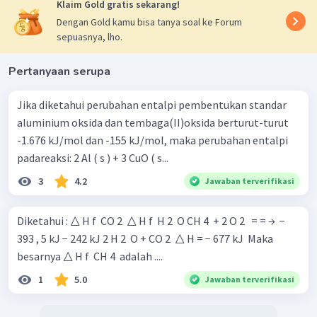
Klaim Gold gratis sekarang!
Dengan Gold kamu bisa tanya soal ke Forum
sepuasnya, lho.
Pertanyaan serupa
Jika diketahui perubahan entalpi pembentukan standar
aluminium oksida dan tembaga(II)oksida berturut-turut
-1.676 kJ/mol dan -155 kJ/mol, maka perubahan entalpi
padareaksi: 2 Al ( s ) + 3 CuO ( s...
3
4.2
Jawaban terverifikasi
Diketahui : △ H f ​ CO 2 ​ △ H f ​ H 2 ​ O CH 4 ​ + 2 O 2 ​ ​ = = → ​ −
393 , 5 kJ − 242 kJ 2 H 2 ​ O + CO 2 ​ △ H = − 677 kJ ​ Maka
besarnya △ H f ​ CH 4 ​ adalah ....
1
5.0
Jawaban terverifikasi