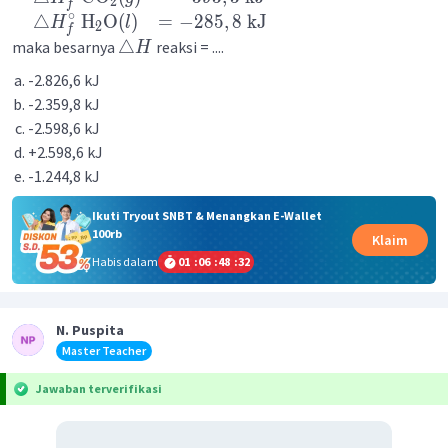
2
f
∘
△
H
O
(
)
=
−
285
,
8
kJ
H
l
2
f
△
maka besarnya
reaksi = ....
H
-2.826,6 kJ
-2.359,8 kJ
-2.598,6 kJ
+2.598,6 kJ
-1.244,8 kJ
Ikuti Tryout SNBT & Menangkan E-Wallet
100rb
Klaim
Habis dalam
01
:
06
:
48
:
31
N. Puspita
Master Teacher
Jawaban terverifikasi