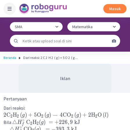
Masuk
Beranda
Dari reaksi: 2 C 2 ​ H 2 ​ ( g ) + 5 O 2 ​ ( g ...
Iklan
Pertanyaan
Dari reaksi:
2
C
H
(
)
+
5
O
(
)
→
4
CO
(
)
+
2
H
O
(
)
g
g
g
l
2
2
2
2
2
∘
△
C
H
(
)
=
+
226
,
9
kJ
Bila
H
g
2
2
f
∘
△
CO
(
)
=
−
393
,
3
kJ
H
g