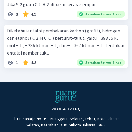
Jika 5,2 gram C 2 ​ H 2 ​ dibakar secara sempur...
3
4.5
Jawaban terverifikasi
Diketahui entalpi pembakaran karbon (grafit), hidrogen,
dan etanol ( C 2 ​ H 6 ​ O ) berturut-turut, yaitu − 393 , 5 kJ
mol − 1 ; − 286 kJ mol − 1 ; dan − 1.367 kJ mol − 1 . Tentukan
entalpi pembentuk...
1
4.8
Jawaban terverifikasi
RUANGGURU HQ
Jl. Dr. Saharjo No.161, Manggarai Selatan, Tebet, Kota Jakarta
Selatan, Daerah Khusus Ibukota Jakarta 12860