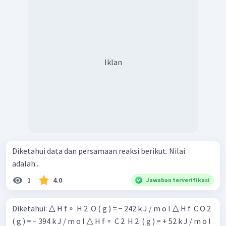
Iklan
Diketahui data dan persamaan reaksi berikut. Nilai
adalah...
1
4.0
Jawaban terverifikasi
Diketahui: △ H f ∘ ​ H 2 ​ O ( g ) = − 242 k J / m o l △ H f ​ C O 2 ​
( g ) = − 394 k J / m o l △ H f ∘ ​ C 2 ​ H 2 ​ ( g ) = + 52 k J / m o l