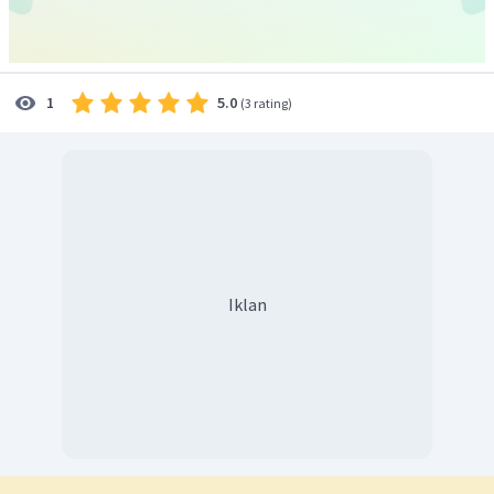
5.0
1
(
3 rating
)
Iklan