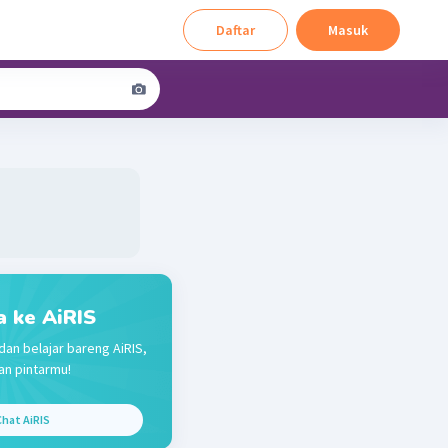
Daftar
Masuk
a ke AiRIS
dan belajar bareng AiRIS,
n pintarmu!
hat AiRIS