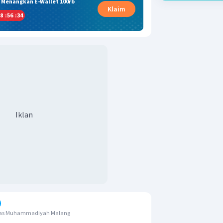
& Menangkan E-Wallet 100rb
Klaim
8
:
56
:
33
Iklan
itas Muhammadiyah Malang