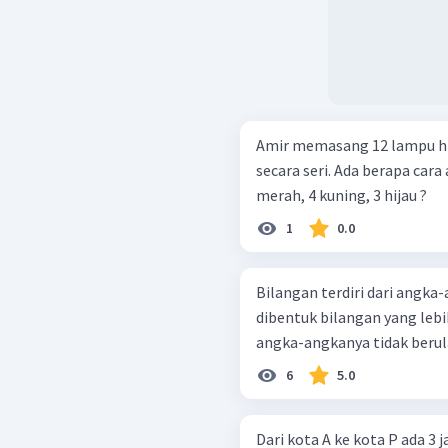
Amir memasang 12 lampu hia
secara seri. Ada berapa car
merah, 4 kuning, 3 hijau ?
1
0.0
Bilangan terdiri dari angka-angk
dibentuk bilangan yang lebih
angka-angkanya tidak berul
6
5.0
Dari kota A ke kota P ada 3 j