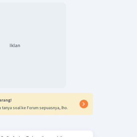
Iklan
arang!
 tanya soal ke Forum sepuasnya, lho.