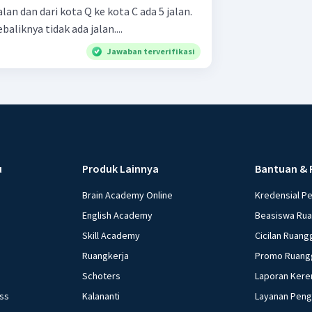
alan dan dari kota Q ke kota C ada 5 jalan.
baliknya tidak ada jalan....
Jawaban terverifikasi
u
Produk Lainnya
Bantuan & 
Brain Academy Online
Kredensial P
English Academy
Beasiswa Ru
Skill Academy
Cicilan Ruang
Ruangkerja
Promo Ruang
Schoters
Laporan Kere
ess
Kalananti
Layanan Pen