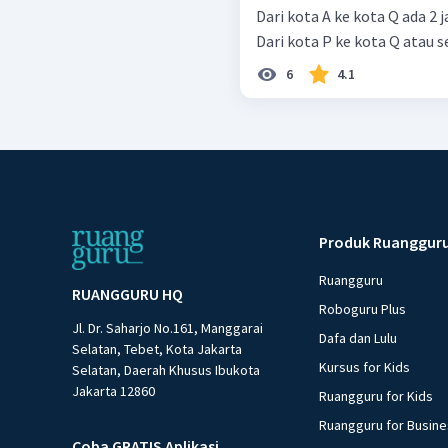
Dari kota A ke kota Q ada 2 j
Dari kota P ke kota Q atau se
6
4.1
Produk Ruanggur
Ruangguru
RUANGGURU HQ
Roboguru Plus
Jl. Dr. Saharjo No.161, Manggarai
Dafa dan Lulu
Selatan, Tebet, Kota Jakarta
Kursus for Kids
Selatan, Daerah Khusus Ibukota
Jakarta 12860
Ruangguru for Kids
Ruangguru for Busin
Coba GRATIS Aplikasi