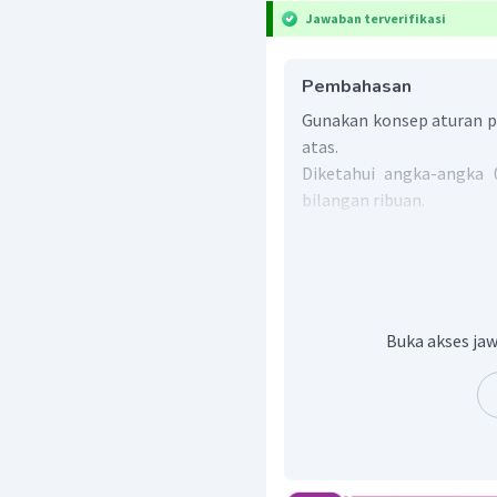
Jawaban terverifikasi
Pembahasan
Gunakan konsep aturan p
atas.
Diketahui angka-angka 0
bilangan ribuan.
Akan ditentukan banyak b
berbeda yang dapat diben
Untuk memudahkan men
empat tempat yang koson
yang terdiri dari empat a
Buka akses jaw
Untuk memilih angka per
4, 5, dan 6 terdapat 6 
tidak mungkin di depan),
Karena pada kotak pert
harus berbeda maka 