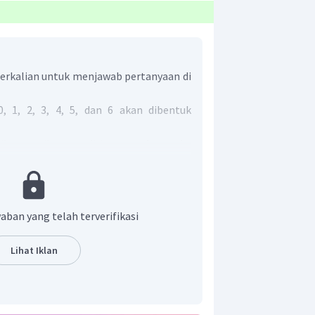
erkalian untuk menjawab pertanyaan di
, 1, 2, 3, 4, 5, dan 6 akan dibentuk
ilangan ribuan terdiri atas angka-angka
tuk.
jawab soal tersebut, kita membuat
g, karena akan disusun bilangan ribuan
ngka sebagai berikut:
aban yang telah terverifikasi
tama kita dapat memilih angka 1, 2, 3,
Lihat Iklan
angka (angka 0 tidak termasuk karena 0
 letakkan 6 pada kotak pertama.
ama sudah diisi satu angka dan angka
tersisa 6 angka, karena angka 0