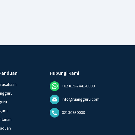
Panduan
Hubungi Kami
erusahaan
+62 815-7441-0000
angguru
info@ruangguru.com
guru
guru
02130930000
ntanan
gaduan