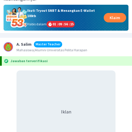
Ikuti Tryout SNBT & Menangkan E-Wallet
100rb
Klaim
Habis dalam
01
:
09
:
56
:
14
A. Salim
Master Teacher
Mahasiswa/Alumni Universitas Pelita Harapan
Jawaban terverifikasi
Iklan