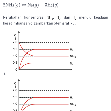
2
NH
(
)
⇌
N
(
)
+
3
H
(
)
g
g
g
3
2
2
Perubahan konsentrasi
,
, dan
menuju keadaan
kesetimbangan digambarkan oleh grafik ....