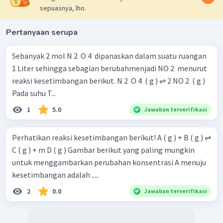
sepuasnya, lho.
Pertanyaan serupa
Sebanyak 2 mol N 2 ​ O 4 ​ dipanaskan dalam suatu ruangan
Pada pilihan jawaban, tidak ada grafik yang sesuai dengan
1 Liter sehingga sebagian berubahmenjadi NO 2 ​ menurut
data konsentrasi di atas. Grafik yang sesuai dengan data
reaksi kesetimbangan berikut. N 2 ​ O 4 ​ ( g ) ⇌ 2 NO 2 ​ ( g )
tersebut adalah sebagai berikut.
Pada suhu T...
1
5.0
Jawaban terverifikasi
Perhatikan reaksi kesetimbangan berikut! A ( g ) + B ( g ) ⇌
C ( g ) + m D ( g ) Gambar berikut yang paling mungkin
untuk menggambarkan perubahan konsentrasi A menuju
kesetimbangan adalah .....
Jadi, grafik yang menunjukkan perubahan konsentrasi
2
0.0
Jawaban terverifikasi
,
, dan
menuju keadaan kesetimbangan
digambarkan oleh grafik tersebut.