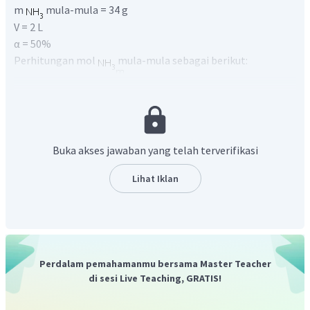
m
mula-mula = 34 g
V = 2 L
α = 50%
Perhitungan mol
mula-mula sebagai berikut:
Buka akses jawaban yang telah terverifikasi
Sedangkan mol
terurai sebagai berikut:
Lihat Iklan
Sehingga reaksi yang terjadi adalah:
Perdalam pemahamanmu bersama Master Teacher
di sesi Live Teaching, GRATIS!