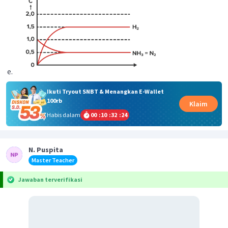
Ikuti Tryout SNBT & Menangkan E-Wallet
100rb
Klaim
Habis dalam
00
:
10
:
32
:
24
N. Puspita
Master Teacher
Jawaban terverifikasi