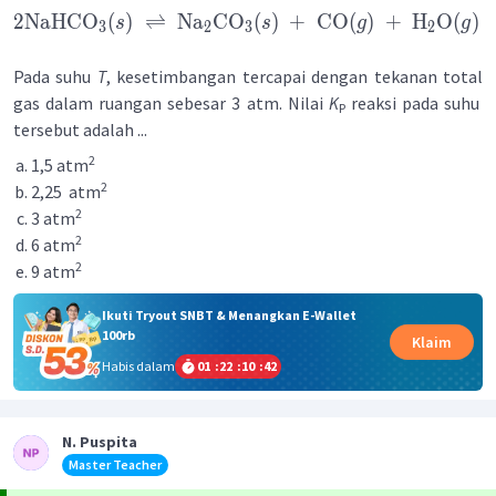
2
NaHCO
(
)
⇌
Na
CO
(
)
+
CO
(
)
+
H
O
(
)
s
s
g
g
3
2
3
2
Pada suhu
T
, kesetimbangan tercapai dengan tekanan total
gas dalam ruangan sebesar 3 atm. Nilai
K
reaksi pada suhu
P
tersebut adalah ...
2
1,5 atm
2
2,25 atm
2
3 atm
2
6 atm
2
9 atm
Ikuti Tryout SNBT & Menangkan E-Wallet
100rb
Klaim
Habis dalam
01
:
22
:
10
:
41
N. Puspita
Master Teacher