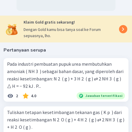
Klaim Gold gratis sekarang!
Dengan Gold kamu bisa tanya soal ke Forum
sepuasnya, lho.
Pertanyaan serupa
Pada industri pembuatan pupuk urea membutuhkan
amoniak ( NH 3 ​ ) sebagai bahan dasar, yang diperoleh dari
reaksi kesetimbangan: N 2 ​ ( g ) + 3 H 2 ​ ( g ) ⇄ 2 NH 3 ​ ( g )
△ H = − 92 kJ . P...
2
4.0
Jawaban terverifikasi
Tuliskan tetapan kesetimbangan tekanan gas ( K p ​ ) dari
reaksi kesetimbangan N 2 ​ O ( g ) + 4 H 2 ​ ( g ) ⇄ 2 NH 3 ​ ( g )
+ H 2 ​ O ( g ) .