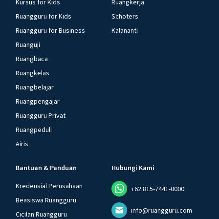
Kursus for Kids
Ruangkerja
Ruangguru for Kids
Schoters
Ruangguru for Business
Kalananti
Ruanguji
Ruangbaca
Ruangkelas
Ruangbelajar
Ruangpengajar
Ruangguru Privat
Ruangpeduli
Airis
Bantuan & Panduan
Hubungi Kami
Kredensial Perusahaan
+62 815-7441-0000
Beasiswa Ruangguru
info@ruangguru.com
Cicilan Ruangguru