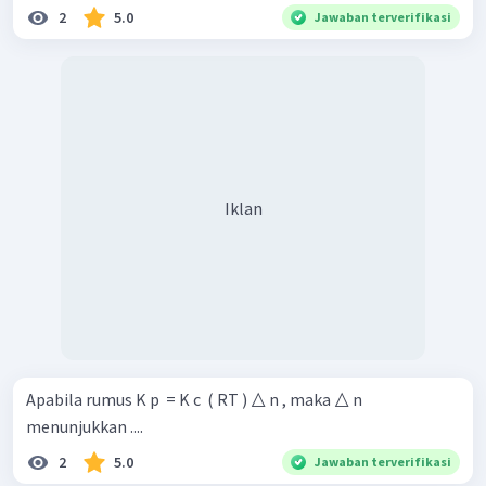
2
5.0
Jawaban terverifikasi
Iklan
Apabila rumus K p ​ = K c ​ ( RT ) △ n , maka △ n
menunjukkan ....
2
5.0
Jawaban terverifikasi