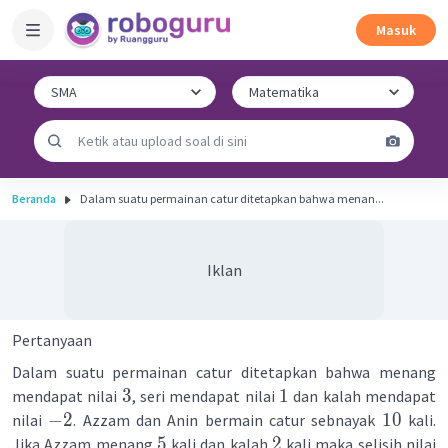
Masuk
Beranda
Dalam suatu permainan catur ditetapkan bahwa menan...
Iklan
Pertanyaan
Dalam suatu permainan catur ditetapkan bahwa menang
3
1
mendapat nilai
, seri mendapat nilai
dan kalah mendapat
−
2
10
nilai
. Azzam dan Anin bermain catur sebnayak
kali.
5
2
Jika Azzam menang
kali dan kalah
kali maka selisih nilai