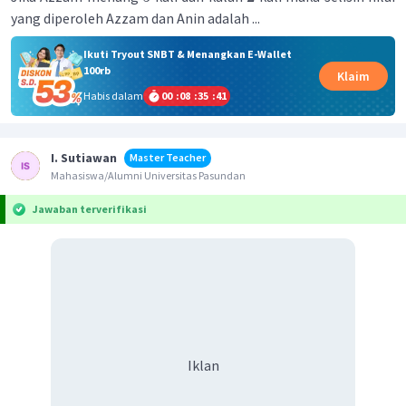
yang diperoleh Azzam dan Anin adalah ...
Ikuti Tryout SNBT & Menangkan E-Wallet
100rb
Klaim
Habis dalam
00
:
08
:
35
:
41
I. Sutiawan
Master Teacher
Mahasiswa/Alumni Universitas Pasundan
Jawaban terverifikasi
Iklan