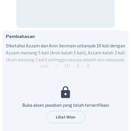
Pembahasan
Diketahui Azzam dan Anin bermain sebanyak 10 kali dengan
Azzam menang 5 kali (Anin kalah 5 kali), Azzam kalah 2 kali
(Anin menang 2 kali) sehingga sisanya adalah seri sebanyak:
seri
=
10
−
5
−
2
=
3
kali
Sehingga:
Nilai yang diperoleh Azzam
Buka akses jawaban yang telah terverifikasi
menang
:
5
×
3
=
15
kalah
:
2
×
(
−
2
)
=
−
4
Lihat Iklan
seri
:
3
×
1
=
3
+
poin
Azzam
=
14