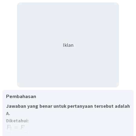
Iklan
Pembahasan
Jawaban yang benar untuk pertanyaan tersebut adalah
A.
Diketahui:
=
F
F
1
=
4
F
F