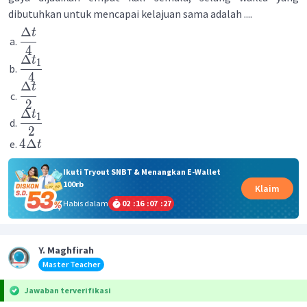
dibutuhkan untuk mencapai kelajuan sama adalah ....
Δ
t
4
Δ
t
1
4
Δ
t
2
Δ
t
1
2
4Δ
t
Ikuti Tryout SNBT & Menangkan E-Wallet
100rb
Klaim
Habis dalam
02
:
16
:
07
:
27
Y. Maghfirah
Master Teacher
Jawaban terverifikasi