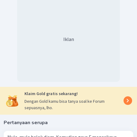
t
a
2
2
=
v
t
1
a
1
a
1
=
t
t
2
1
a
2
F
Iklan
m
=
Δ
t
t
2
4
F
m
Δ
t
=
t
2
4
Selang waktu yang dibutuhkan untuk mencapai
Δ
t
=
kelajuan yang sama adalah
t
2
4
Jadi, pilihan jawaban yang tepat adalah A.
Klaim Gold gratis sekarang!
Dengan Gold kamu bisa tanya soal ke Forum
sepuasnya, lho.
Pertanyaan serupa
Mula-mula balok diam. Kemudian gaya F menariknya