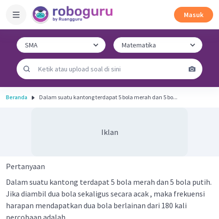
Masuk
Beranda
Dalam suatu kantong terdapat 5 bola merah dan 5 bo...
Iklan
Pertanyaan
Dalam suatu kantong terdapat 5 bola merah dan 5 bola putih.
Jika diambil dua bola sekaligus secara acak , maka frekuensi
harapan mendapatkan dua bola berlainan dari 180 kali
percobaan adalah ....