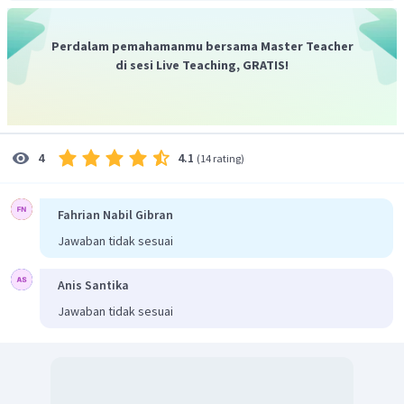
adalah 100.
Perdalam pemahamanmu bersama Master Teacher
di sesi Live Teaching, GRATIS!
4.1
4
(
14 rating
)
Fahrian Nabil Gibran
Jawaban tidak sesuai
Anis Santika
Jawaban tidak sesuai