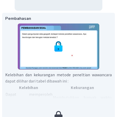
Pembahasan
Kelebihan dan kekurangan metode peneltian wawancara
dapat dilihar dari tabel dibawah ini :
Kelebihan
Kekurangan
Dapat memperoleh
Membutuhkan banyak waktu
informasi dari responden
dan tenaga baik dari peneliti
dengan lebih mendalam
maupun responden
dan berkualitas