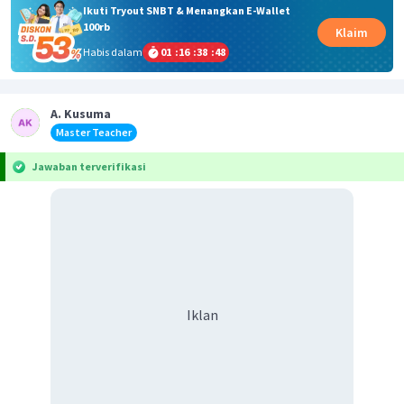
Ikuti Tryout SNBT & Menangkan E-Wallet
100rb
Klaim
Habis dalam
01
:
16
:
38
:
48
A. Kusuma
Master Teacher
Jawaban terverifikasi
Iklan