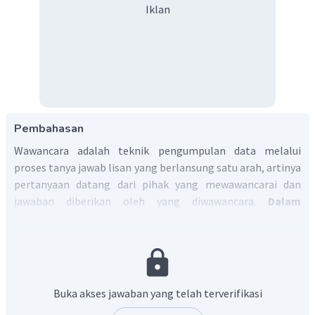
Iklan
Pembahasan
Wawancara adalah teknik pengumpulan data melalui
proses tanya jawab lisan yang berlansung satu arah, artinya
pertanyaan datang dari pihak yang mewawancarai dan
jawaban diberikan oleh yang diwawancara.
Dalam
penelitian sosial, penelitian sering kali menggunakan
metode wawancara. Metode ini
dilakukan untuk mengetahui karakteristik penduduk di
suatu wilayah.
Jadi, jawaban yang benar adalah B.
Buka akses jawaban yang telah terverifikasi