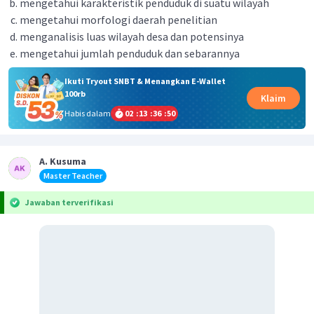
mengetahui karakteristik penduduk di suatu wilayah
mengetahui morfologi daerah penelitian
menganalisis luas wilayah desa dan potensinya
mengetahui jumlah penduduk dan sebarannya
Ikuti Tryout SNBT & Menangkan E-Wallet
100rb
Klaim
Habis dalam
02
:
13
:
36
:
50
A. Kusuma
Master Teacher
Jawaban terverifikasi