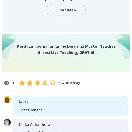
kronologis.
Dengan demikian, jawaban yang benar adalah C.
Lihat Iklan
Perdalam pemahamanmu bersama Master Teacher
di sesi Live Teaching, GRATIS!
3.4
1
(
10 rating
)
laura
Bantu banget
Chika Adha Dinia