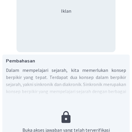
Iklan
Pembahasan
Dalam mempelajari sejarah, kita memerlukan konsep
berpikir yang tepat. Terdapat dua konsep dalam berpikir
sejarah, yakni sinkronik dan diakronik. Sinkronik merupakan
konsep berpikir yang mempelajari sejarah dengan berbagai
aspeknya pada waktu atau kurun waktu yang terbatas
sehingga meneliti gejala-gejala secara meluas dalam ruang
tetapi dalam kurun waktu yang terbatas. Sedangkan
diakronik merupakan konsep berpikir yang menguraikan
proses dan urutan kejadian suatu peristiwa sejarah secara
Buka akses jawaban yang telah terverifikasi