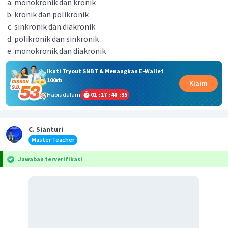
monokronik dan kronik
kronik dan polikronik
sinkronik dan diakronik
polikronik dan sinkronik
monokronik dan diakronik
Ikuti Tryout SNBT & Menangkan E-Wallet
100rb
Klaim
Habis dalam
01
:
17
:
48
:
35
C. Sianturi
Master Teacher
Jawaban terverifikasi