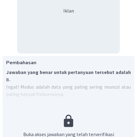
Iklan
Pembahasan
Jawaban yang benar untuk pertanyaan tersebut adalah
B.
Ingat! Modus adalah data yang paling sering muncul atau
paling banyak frekuensinya.
Sebelum menentukan nilai modus terlebih dahulu
diurutkan nilai semua data adalah sebagai berikut:
40
50
60
60
60
70
80
Berdasarkan data di atas, nilai yang paling sering muncul
60
adalah
yaitu sebanyak 3 kali maka nilai modus dari nilai
Buka akses jawaban yang telah terverifikasi