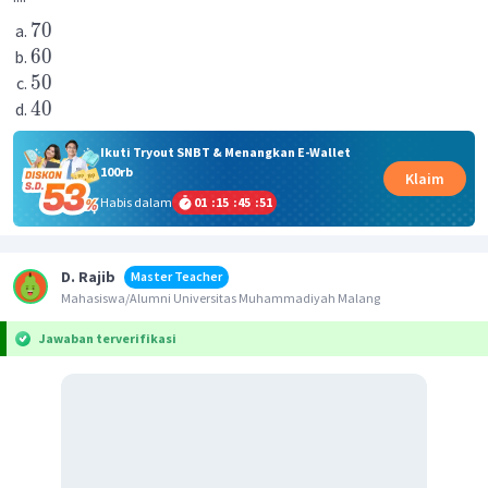
70
60
50
40
Ikuti Tryout SNBT & Menangkan E-Wallet
100rb
Klaim
Habis dalam
01
:
15
:
45
:
51
D. Rajib
Master Teacher
Mahasiswa/Alumni Universitas Muhammadiyah Malang
Jawaban terverifikasi