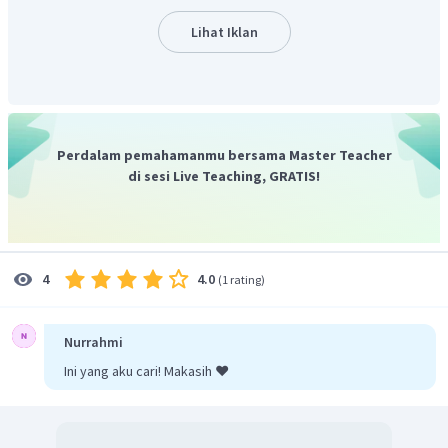
60
ulangan Zaenal selama satu semester adalah
.
Oleh karena itu, jawaban yang benar adalah B.
Lihat Iklan
Perdalam pemahamanmu bersama Master Teacher
di sesi Live Teaching, GRATIS!
4.0
4
(
1 rating
)
Nurrahmi
Ini yang aku cari! Makasih ❤️