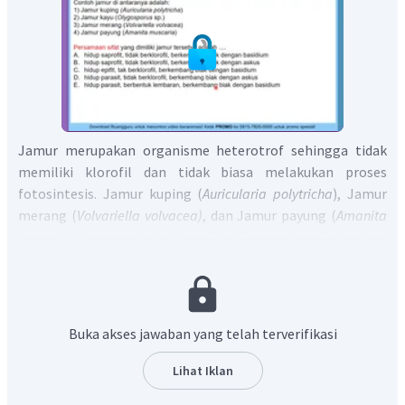
Jamur merupakan organisme heterotrof sehingga tidak
memiliki klorofil dan tidak biasa melakukan proses
fotosintesis. Jamur kuping (
Auricularia polytricha
), Jamur
merang (
Volvariella volvacea)
, dan Jamur payung (
Amanita
muscaria
) termasuk kedalam Basidiomycota. Sedangkan
Jamur kayu (
Olygosporus
sp.) termasuk kedalam
zygomycota. Kebanyakan dari jamur tersebut adalah
basiodiomycota sehingga berkembang biak dengan
basidium. Keempat jamur tersebut juga hidup dengan cara
Buka akses jawaban yang telah terverifikasi
saprofit yaitu memperoleh nutrisi dari organisme yang
telah mati.
Lihat Iklan
Dengan demikian, jawaban yang benar adalah A.