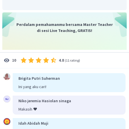
Perdalam pemahamanmu bersama Master Teacher
di sesi Live Teaching, GRATIS!
4.8
10
(
11 rating
)
Brigita Putri Suherman
Ini yang aku cari!
Niko jeremia Hasiolan sinaga
Makasih ❤️
Idah Abidah Muji