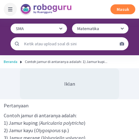
Masuk
Beranda
Contoh jamur di antaranya adalah: 1) Jamur kupi...
Iklan
Pertanyaan
Contoh jamur di antaranya adalah:
1) Jamur kuping
(Auricularia polytricha
)
2) Jamur kayu (
Olygosporus
sp.)
3) Jamur merang (
Volvariella volvacea
)