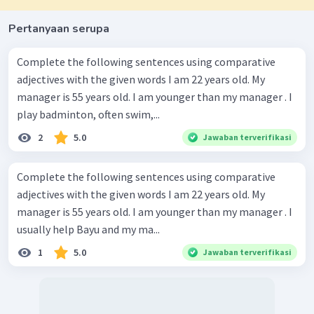
adalah
"
worse
"
.
Pertanyaan serupa
Kalimat yang dapat dibentuk berdasarkan informasi yang
tersedia akan menggunakan rumus
noun 1 + am/is/are +
Complete the following sentences using comparative
comparative adj. + than + noun 2
.
adjectives with the given words I am 22 years old. My
Dengan demikian, kalimat yang terbentuk adalah
"
The
manager is 55 years old. I am younger than my manager . I
street in front of our office is worse that the street on the
play badminton, often swim,...
other block
."
Jadi, jawaban yang benar adalah "
The street in front of
2
5.0
Jawaban terverifikasi
our office is worse that the street on the other block
."
Complete the following sentences using comparative
adjectives with the given words I am 22 years old. My
manager is 55 years old. I am younger than my manager . I
usually help Bayu and my ma...
1
5.0
Jawaban terverifikasi