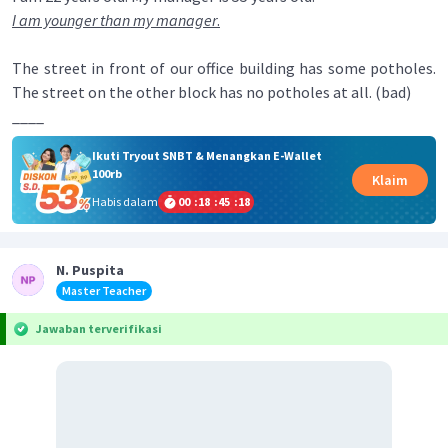
I am younger than my manager
.
The street in front of our office building has some potholes.
The street on the other block has no potholes at all. (bad)
____
Ikuti Tryout SNBT & Menangkan E-Wallet
100rb
Klaim
Habis dalam
00
:
18
:
45
:
17
N. Puspita
Master Teacher
Jawaban terverifikasi