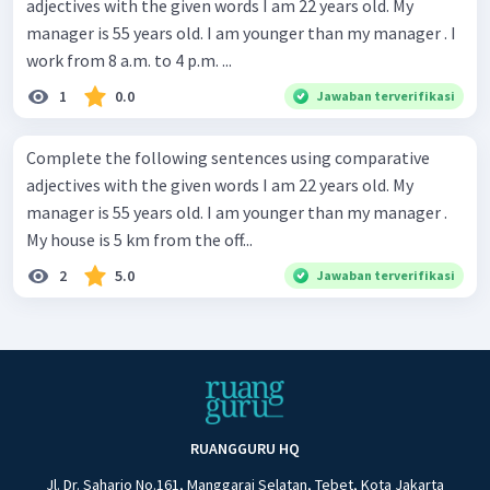
adjectives with the given words I am 22 years old. My
manager is 55 years old. I am younger than my manager . I
work from 8 a.m. to 4 p.m. ...
1
0.0
Jawaban terverifikasi
Complete the following sentences using comparative
adjectives with the given words I am 22 years old. My
manager is 55 years old. I am younger than my manager .
My house is 5 km from the off...
2
5.0
Jawaban terverifikasi
RUANGGURU HQ
Jl. Dr. Saharjo No.161, Manggarai Selatan, Tebet, Kota Jakarta