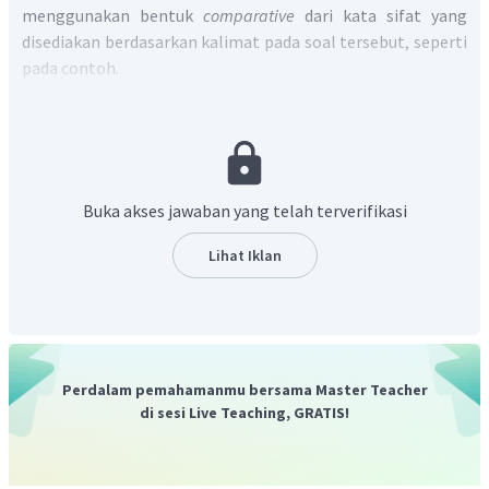
menggunakan bentuk
comparative
dari kata sifat yang
disediakan berdasarkan kalimat pada soal tersebut, seperti
pada contoh.
Untuk membentuk suatu kata sifat ke dalam
bentuk
comparative
, terdapat beberapa aturan yang dapat
digunakan, antara lain:
Apabila kata sifat memiliki
satu suku kata
(cth:
fast
),
Buka akses jawaban yang telah terverifikasi
maka untuk membentuknya menjadi
bentuk
comparative
, digunakan rumus
adj + -er
(cth:
Lihat Iklan
faster
).
Apabila kata sifat memiliki
satu suku kata
dengan
dua huruf terakhir berupa huruf vokal diikuti huruf
konsonan
(cth:
big
), maka untuk membentuknya
menjadi bentuk
comparative
, huruf konsonan
Perdalam pemahamanmu bersama Master Teacher
tersebut digandakan dan digunakan rumus
adj + -
di sesi Live Teaching, GRATIS!
er
(cth:
bigger
).
Apabila kata sifat memiliki
dua suku kata
dan
memiliki huruf akhir
-y
(cth:
happ
y
), maka untuk