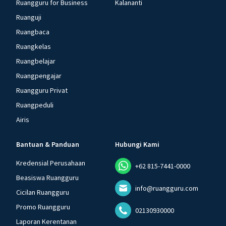
Ruangguru for Business
Kalananti
Ruanguji
Ruangbaca
Ruangkelas
Ruangbelajar
Ruangpengajar
Ruangguru Privat
Ruangpeduli
Airis
Bantuan & Panduan
Hubungi Kami
Kredensial Perusahaan
+62 815-7441-0000
Beasiswa Ruangguru
info@ruangguru.com
Cicilan Ruangguru
Promo Ruangguru
02130930000
Laporan Kerentanan