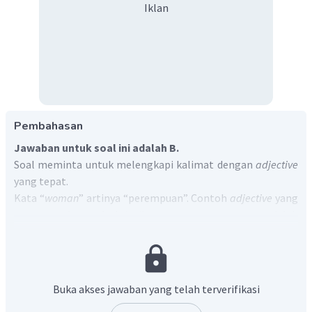
Iklan
Pembahasan
Jawaban untuk soal ini adalah B.
Soal meminta untuk melengkapi kalimat dengan
adjective
yang tepat.
Kata “
woman
” artinya “perempuan”. Contoh
adjective
yang
tepat untuk mendeskripsikan seorang perempuan adalah
“
beautiful
” yang artinya “cantik”.
Jadi, jawaban yang benar adalah B.
Buka akses jawaban yang telah terverifikasi