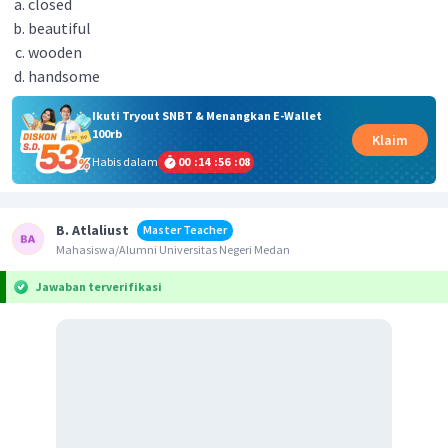
closed
beautiful
wooden
handsome
Ikuti Tryout SNBT & Menangkan E-Wallet
100rb
Klaim
Habis dalam
00
:
14
:
56
:
08
B. Atlaliust
Master Teacher
Mahasiswa/Alumni Universitas Negeri Medan
Jawaban terverifikasi