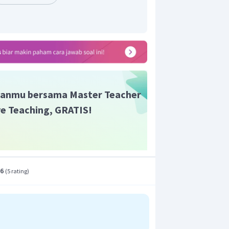
NH
gga dengan pH > 7 adalah
dan
3
anmu bersama Master Teacher
ive Teaching, GRATIS!
.6
(
5 rating
)