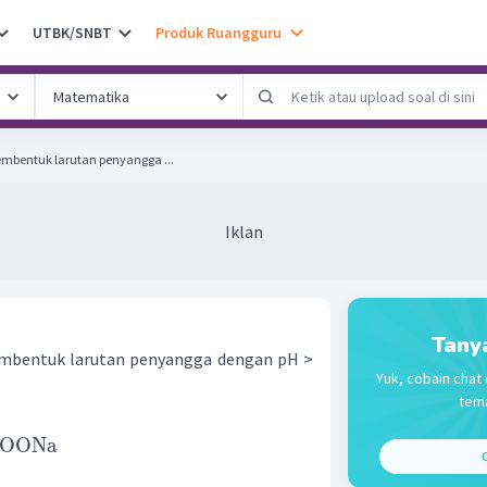
UTBK/SNBT
Produk Ruangguru
mbentuk larutan penyangga ...
Iklan
Tany
mbentuk larutan penyangga dengan pH >
Yuk, cobain chat 
tema
OONa
C