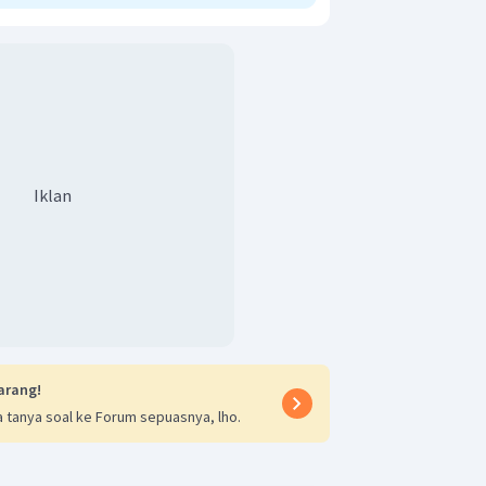
Iklan
arang!
 tanya soal ke Forum sepuasnya, lho.