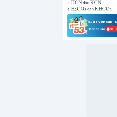
HCN
KCN
dan
H
CO
KHCO
dan
2
3
3
Ikuti Tryout SNBT 
Habis dalam
01
:
0