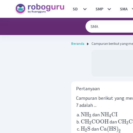
SD
SMP
SMA
Beranda
Campuran berikut yang me
Pertanyaan
Campuran berikut yang me
7 adalah ...
NH
NH
CI
dan
3
4
CH
COOH
CH
C
dan
3
3
H
S
Ca
(
HS
)
dan
2
2