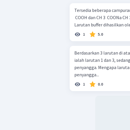
Tersedia beberapa campuran sebagai berikut
​ COOH dan CH 3 ​ COONa CH 3 ​ COONa dan NaOH NH 3 ​ dan NH 4 ​ Cl
Larutan buffer dihasilkan o
1
5.0
Berdasarkan 3 larutan di a
ialah larutan 1 dan 3, seda
penyangga. Mengapa larutan 1 dan 3 termasuk dalam larutan
penyangga...
1
0.0