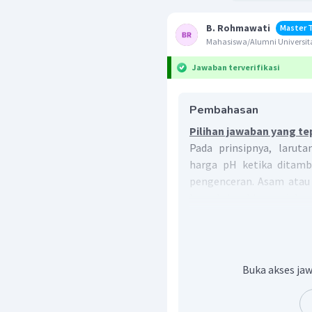
B. Rohmawati
Master 
Mahasiswa/Alumni Universit
Jawaban terverifikasi
Pembahasan
Pilihan jawaban yang te
Pada prinsipnya, laru
harga pH ketika ditamb
pengenceran. Asam atau 
bereaksi, sehingga dala
dengan garamnya.
Untuk menjawab soal ters
dengan asam kuat kar
bereaksi dan di larut
Buka akses jaw
garamnya yang memiliki p
NH
CI
dan
garamnya, s
4