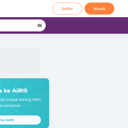
Daftar
Masuk
a ke AiRIS
dan belajar bareng AiRIS,
n pintarmu!
hat AiRIS