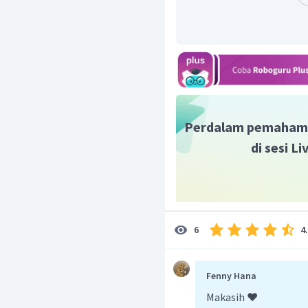
penyangga basa.
Jadi, larutan penyan
NH
CI
.
4
Perdalam pemaham
di sesi L
4
6
Fenny Hana
Makasih ❤️