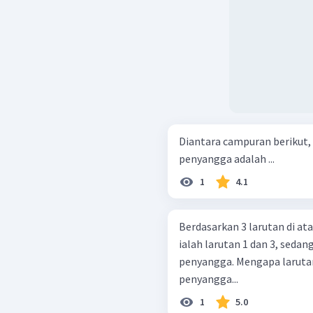
Diantara campuran berikut
penyangga adalah ...
1
4.1
Berdasarkan 3 larutan di a
ialah larutan 1 dan 3, seda
penyangga. Mengapa larutan 2 bukan termasuk dalam larutan
penyangga...
1
5.0