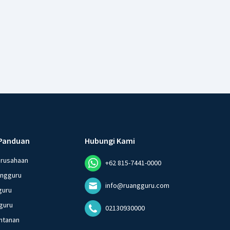
Panduan
Hubungi Kami
erusahaan
+62 815-7441-0000
angguru
info@ruangguru.com
guru
guru
02130930000
ntanan