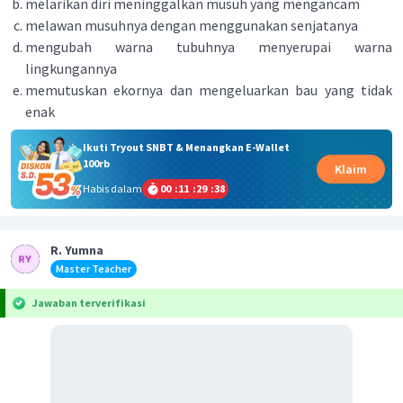
melarikan diri meninggalkan musuh yang mengancam
melawan musuhnya dengan menggunakan senjatanya
mengubah warna tubuhnya menyerupai warna
lingkungannya
memutuskan ekornya dan mengeluarkan bau yang tidak
enak
Ikuti Tryout SNBT & Menangkan E-Wallet
100rb
Klaim
Habis dalam
00
:
11
:
29
:
38
R. Yumna
Master Teacher
Jawaban terverifikasi