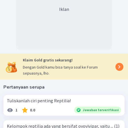
Iklan
Klaim Gold gratis sekarang!
Dengan Gold kamu bisa tanya soal ke Forum
sepuasnya, lho.
Pertanyaan serupa
Tuliskanlah ciri penting Reptilia!
1
0.0
Jawaban terverifikasi
Kelompok reptilia ada yang bersifat ovovivipar, yaitu ... (1)