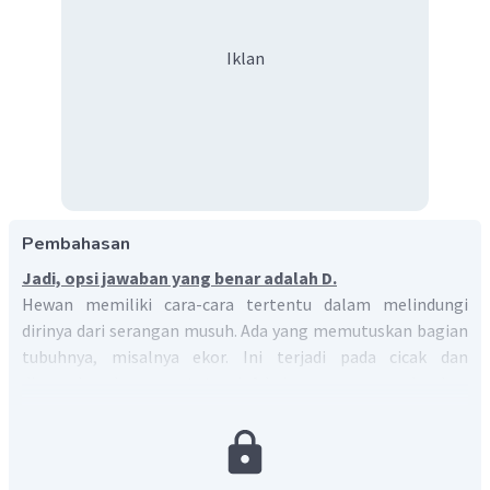
Iklan
Pembahasan
Jadi, opsi jawaban yang benar adalah D.
Hewan memiliki cara-cara tertentu dalam melindungi
dirinya dari serangan musuh. Ada yang memutuskan bagian
tubuhnya, misalnya ekor. Ini terjadi pada cicak dan
dinamakan dengan autotomi. Ada juga yang mengeluarkan
tinta beracun, seperti cumi-cumi. Selain itu, ada yang
merubah warna tubuhnya menyerupai lingkungan
. Hal
tersebut dinamakan
mimikri dan dilakukan oleh bunglon
yang merupakan salah satu bentuk perlawanan terhadap