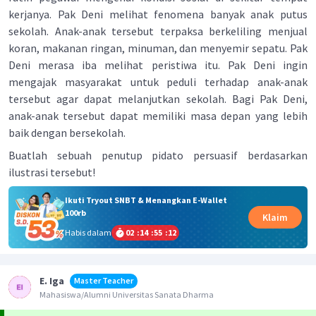
kerjanya. Pak Deni melihat fenomena banyak anak putus
sekolah. Anak-anak tersebut terpaksa berkeliling menjual
koran, makanan ringan, minuman, dan menyemir sepatu. Pak
Deni merasa iba melihat peristiwa itu. Pak Deni ingin
mengajak masyarakat untuk peduli terhadap anak-anak
tersebut agar dapat melanjutkan sekolah. Bagi Pak Deni,
anak-anak tersebut dapat memiliki masa depan yang lebih
baik dengan bersekolah.
Buatlah sebuah penutup pidato persuasif berdasarkan
ilustrasi tersebut!
Ikuti Tryout SNBT & Menangkan E-Wallet
100rb
Klaim
Habis dalam
02
:
14
:
55
:
12
E. Iga
Master Teacher
Mahasiswa/Alumni Universitas Sanata Dharma