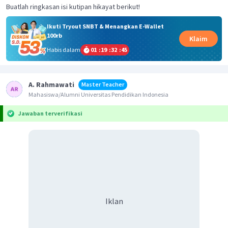
Buatlah ringkasan isi kutipan hikayat berikut!
Ikuti Tryout SNBT & Menangkan E-Wallet
100rb
Klaim
Habis dalam
01
:
19
:
32
:
44
A. Rahmawati
Master Teacher
Mahasiswa/Alumni Universitas Pendidikan Indonesia
Jawaban terverifikasi
Iklan