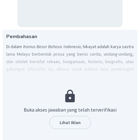
Pembahasan
Di dalam
Kamus Besar Bahasa Indonesia,
hikayat adalah karya sastra
lama Melayu berbentuk prosa yang berisi cerita, undang-undang,
dan silsilah bersifat rekaan, keagamaan, historis, biografis, atau
gabungan sifat-sifat itu, dibaca untuk pelipur Iara, pembangkit
semangat juang, atau sekadar untuk meramaikan pesta.
Penyampaian isi hikayat secara lisan dilakukan di depan umum.
Namun, ada beberapa hal yang harus diperhatikan dalam
menyampaikan isi hikayat dii depan umum.
Buka akses jawaban yang telah terverifikasi
Membaca dan memahami isi hikayat
Memahami unsur intrinsik dan unsur ekstrinsik: unsur intrinsik
Lihat Iklan
berupa tema, tokoh dan penokohan, alur, latar, amanat, dan
sudut pandang; unsur ekstrinsik berupa nilai-nilai yang