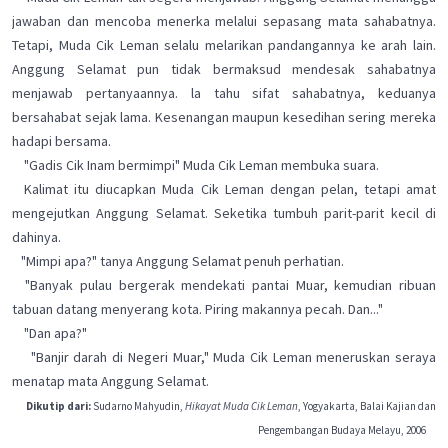
jawaban dan mencoba menerka melalui sepasang mata sahabatnya.
Tetapi, Muda Cik Leman selalu melarikan pandangannya ke arah lain.
Anggung Selamat pun tidak bermaksud mendesak sahabatnya
menjawab pertanyaannya. la tahu sifat sahabatnya, keduanya
bersahabat sejak lama. Kesenangan maupun kesedihan sering mereka
hadapi bersama.
"Gadis Cik Inam bermimpi" Muda Cik Leman membuka suara.
Kalimat itu diucapkan Muda Cik Leman dengan pelan, tetapi amat
mengejutkan Anggung Selamat. Seketika tumbuh parit-parit kecil di
dahinya.
"Mimpi apa?" tanya Anggung Selamat penuh perhatian.
"Banyak pulau bergerak mendekati pantai Muar, kemudian ribuan
tabuan datang menyerang kota. Piring makannya pecah. Dan..."
"Dan apa?"
"Banjir darah di Negeri Muar," Muda Cik Leman meneruskan seraya
menatap mata Anggung Selamat.
Dikutip dari:
Sudarno Mahyudin,
Hikayat Muda Cik Leman
, Yogyakarta, Balai Kajian dan
Pengembangan Budaya Melayu, 2006