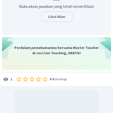
Orde total = 1.
Buka akses jawaban yang telah terverifikasi
Dengan demikian, grafik dari persamaan laju tersebut
Lihat Iklan
merupakan grafik berorde satu yang berarti laju reaksi
hanya dipengaruhi oleh konsentrasi reaktan B. Grafik laju
reaksi dinyatakan pada gambar berikut.
Perdalam pemahamanmu bersama Master Teacher
di sesi Live Teaching, GRATIS!
0.0
1
(
0 rating
)
Jadi, grafik persamaan laju
merupakan