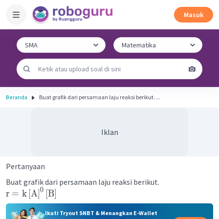
Masuk
Beranda
Buat grafik dari persamaan laju reaksi berikut. ...
Iklan
Pertanyaan
Buat grafik dari persamaan laju reaksi berikut.
0
r
=
k
[
A
]
[
B
]
Ikuti Tryout SNBT & Menangkan E-Wallet