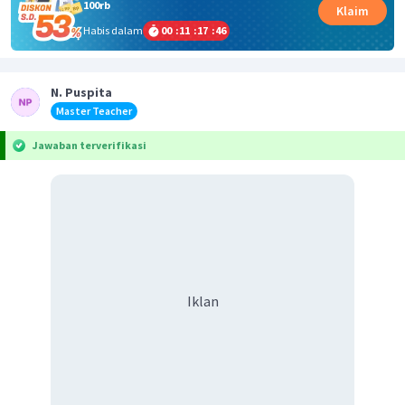
100rb
Klaim
Habis dalam
00
:
11
:
17
:
46
N. Puspita
Master Teacher
Jawaban terverifikasi
Iklan