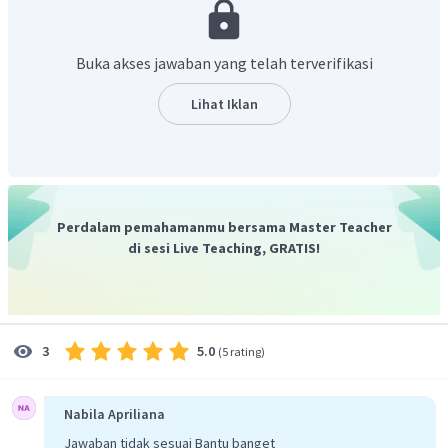
beras) adalah sebagai berikut.
Buka akses jawaban yang telah terverifikasi
Karena beras yang sudah terjual sebanyak
, maka
total kerugian yang diperoleh Bu Rina sebagai berikut.
Lihat Iklan
Dengan demikian kerugian Bu Rina adalah
.
Oleh karena itu, jawaban yang benar adalah B.
Perdalam pemahamanmu bersama Master Teacher
di sesi Live Teaching, GRATIS!
5.0
3
(
5 rating
)
Nabila Apriliana
Jawaban tidak sesuai Bantu banget