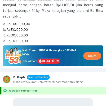
menjual beras dengan harga
jika beras yang
Rp
11.000
,
00
terjual sebanyak
. Maka kerugian yang dialami Bu Rina
50
kg
sebanyak ....
Ikuti Tryout SNBT & Menangkan E-Wallet
100rb
Klaim
Habis dalam
01
:
04
:
17
:
23
D. Rajib
Master Teacher
Mahasiswa/Alumni Universitas Muhammadiyah Malang
Jawaban terverifikasi