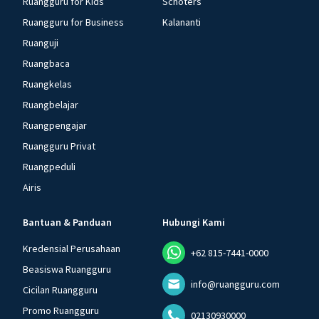
Ruangguru for Kids
Schoters
Ruangguru for Business
Kalananti
Ruanguji
Ruangbaca
Ruangkelas
Ruangbelajar
Ruangpengajar
Ruangguru Privat
Ruangpeduli
Airis
Bantuan & Panduan
Hubungi Kami
Kredensial Perusahaan
+62 815-7441-0000
Beasiswa Ruangguru
info@ruangguru.com
Cicilan Ruangguru
Promo Ruangguru
02130930000