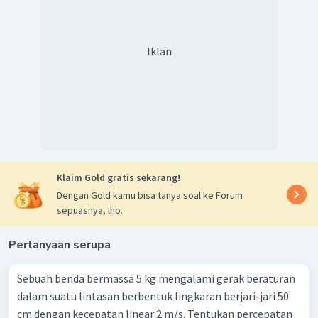
2
=
a
ω
R
s
2
=
(
12
,
56
)
(
1
)
a
s
2
=
157
,
8
m
/
s
a
s
Iklan
2
Jadi, percepatan sentripetalnya sebesar 157,8 m/s
.
Klaim Gold gratis sekarang!
Dengan Gold kamu bisa tanya soal ke Forum
sepuasnya, lho.
Pertanyaan serupa
Sebuah benda bermassa 5 kg mengalami gerak beraturan
dalam suatu lintasan berbentuk lingkaran berjari-jari 50
cm dengan kecepatan linear 2 m/s. Tentukan percepatan