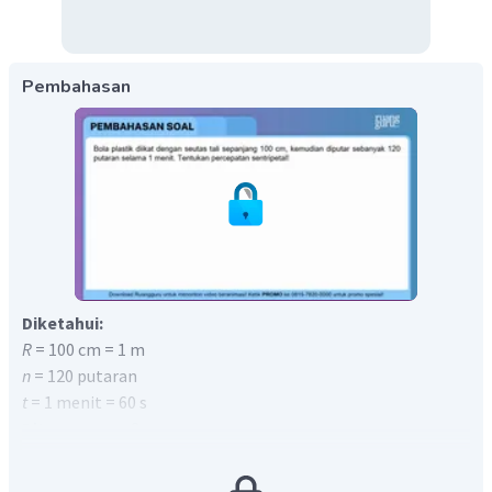
Pembahasan
Diketahui:
R
= 100 cm = 1 m
n
= 120 putaran
t
= 1 menit = 60 s
Ditanya:
a
= ...?
s
Jawaban:
Percepatan sentripetal adalah percepatan yang selalu