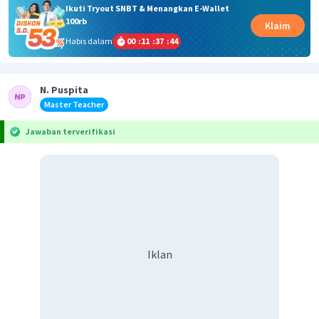
Ikuti Tryout SNBT & Menangkan E-Wallet
100rb
Klaim
Habis dalam
00
:
11
:
37
:
44
N. Puspita
Master Teacher
Jawaban terverifikasi
Iklan