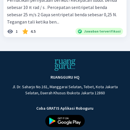
Perhatikan pernyataan berikut! Kecepatan sudut benda
sebesar 10 π rad / s . Percepatan sentripetal benda
sebesar 25 m/s 2 Gaya sentripetal benda sebesar 0,25 N.
Tegangan tali ketika ben...
1
4.5
Jawaban terverifikasi
RUANGGURU HQ
Jl. Dr. Saharjo No.161, Manggarai Selatan, Tebet, Kota Jakarta
Selatan, Daerah Khusus Ibukota Jakarta 12860
Coba GRATIS Aplikasi Roboguru