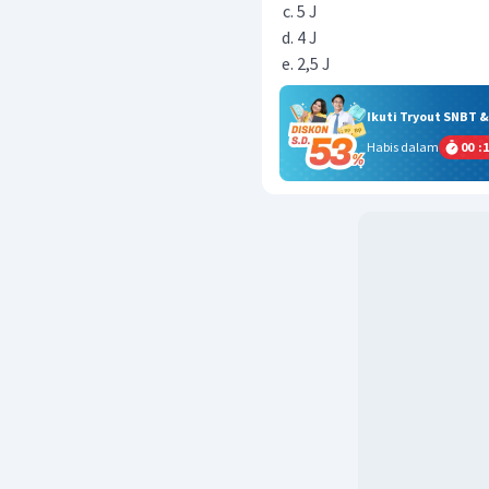
5 J
4 J
2,5 J
Ikuti Tryout SNBT 
Habis dalam
00
:
1