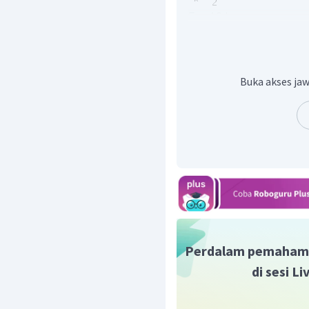
Jadi, energi kinetik mul
Buka akses jaw
Perdalam pemaham
di sesi L