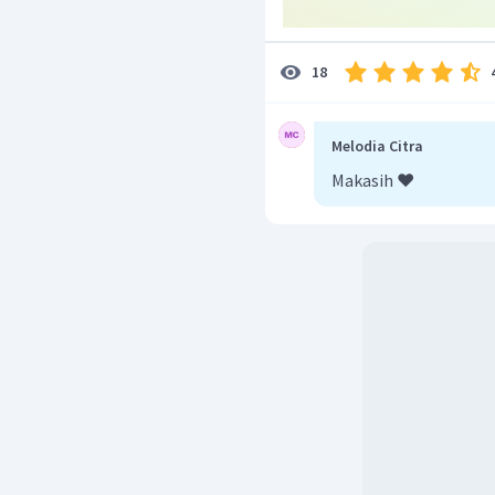
18
Melodia Citra
Makasih ❤️