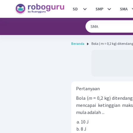
SD
SMP
SMA
Beranda
Bola ( m = 0,2 kg) ditenda
Pertanyaan
Bola (
m
= 0,2 kg) ditendan
mencapai ketinggian maks
mula adalah ...
10 J
8 J