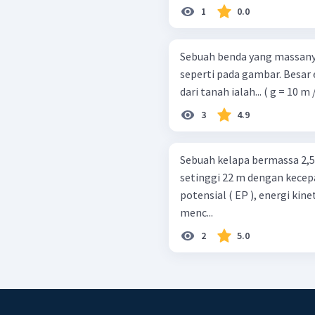
1
0.0
Sebuah benda yang massanya
seperti pada gambar. Besar 
3
4.9
Sebuah kelapa bermassa 2,5
setinggi 22 m dengan kecep
potensial ( EP ), energi kin
menc...
2
5.0