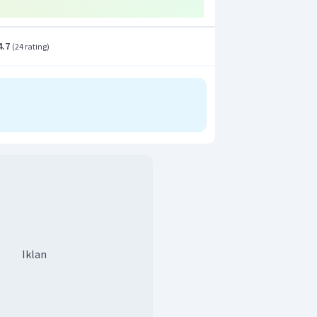
4.7
(
24 rating
)
Iklan