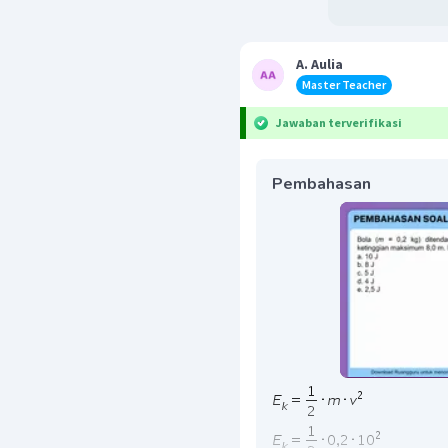
A. Aulia
Master Teacher
Jawaban terverifikasi
Pembahasan