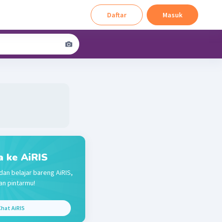
Daftar
Masuk
a ke AiRIS
dan belajar bareng AiRIS,
n pintarmu!
hat AiRIS