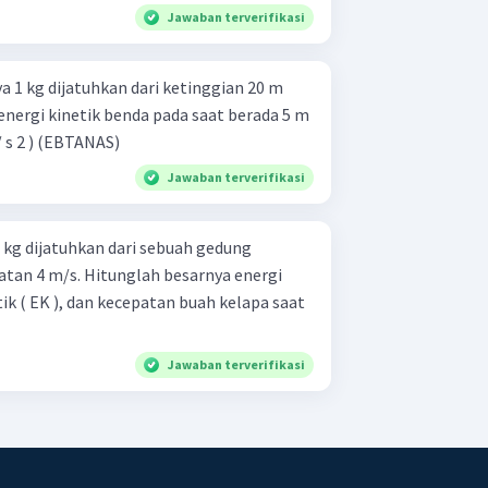
Jawaban terverifikasi
 1 kg dijatuhkan dari ketinggian 20 m
energi kinetik benda pada saat berada 5 m
dari tanah ialah... ( g = 10 m / s 2 ) (EBTANAS)
Jawaban terverifikasi
 kg dijatuhkan dari sebuah gedung
atan 4 m/s. Hitunglah besarnya energi
etik ( EK ), dan kecepatan buah kelapa saat
Jawaban terverifikasi