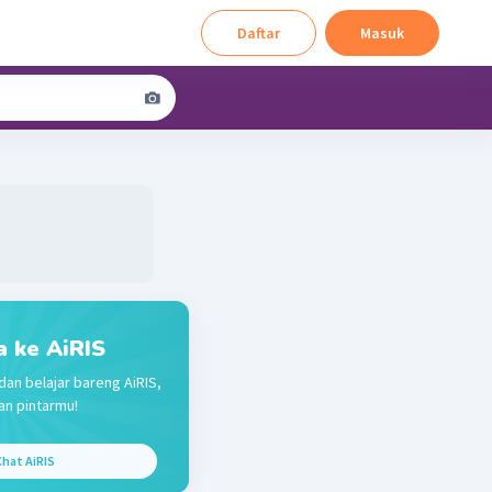
Daftar
Masuk
a ke AiRIS
dan belajar bareng AiRIS,
n pintarmu!
hat AiRIS