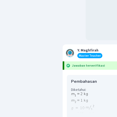
Y. Maghfirah
Master Teacher
Jawaban terverifikasi
Pembahasan
Diketahui: