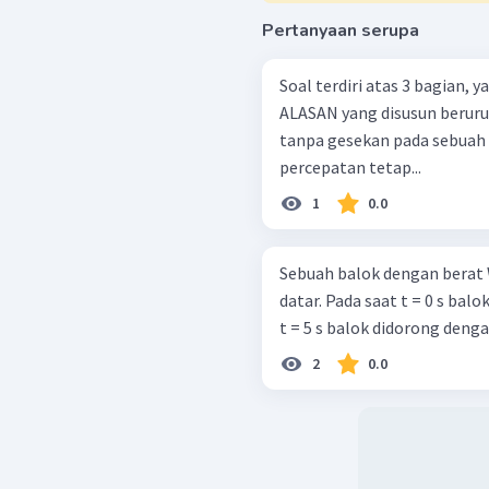
Pertanyaan serupa
Soal terdiri atas 3 bagian,
ALASAN yang disusun berurutan. Sebuah kubus yang melun
tanpa gesekan pada sebuah
percepatan tetap...
1
0.0
Sebuah balok dengan berat 
datar. Pada saat t = 0 s bal
t = 5 s balok didorong denga
2
0.0