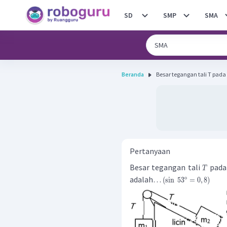
SD
SMP
SMA
Beranda
Besar tegangan tali T pada
Pertanyaan
Besar tegangan tali
pada 
T
adalah…
o
(
sin
5
3
=
0
,
8
)