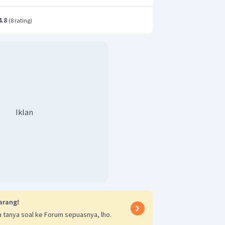
4.8
(
8 rating
)
adalah C.
Iklan
arang!
 tanya soal ke Forum sepuasnya, lho.