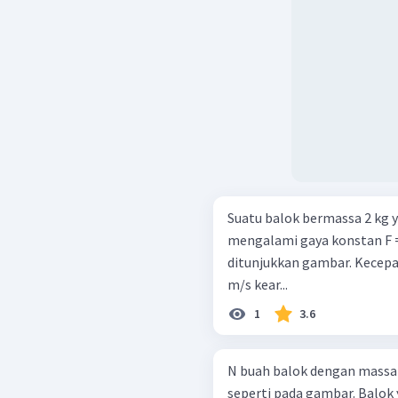
Suatu balok bermassa 2 kg y
mengalami gaya konstan F =
ditunjukkan gambar. Kecepat
m/s kear...
1
3.6
N buah balok dengan massa y
seperti pada gambar. Balok yang paling kanan ditarik dengan gaya F