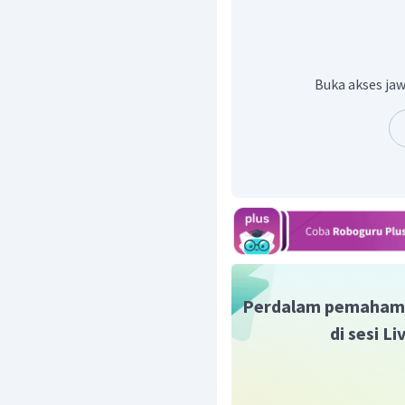
Ditanya:
T
Jawab:
analisis balok 1
Buka akses jaw
analisis balok 2
Perdalam pemaham
substitusi persamaan ke-
di sesi L