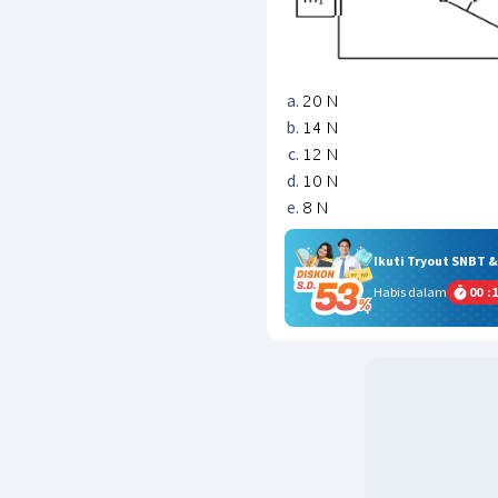
Ikuti Tryout SNBT 
Habis dalam
00
:
1