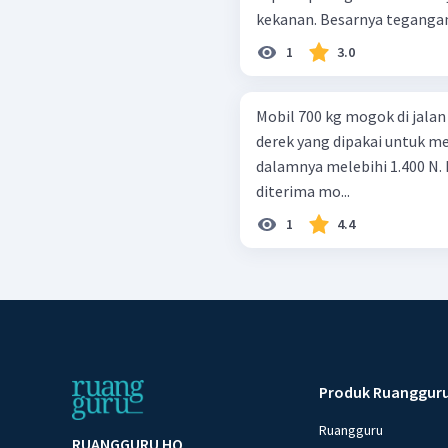
kekanan. Besarnya tegangan 
1
3.0
Mobil 700 kg mogok di jala
derek yang dipakai untuk me
dalamnya melebihi 1.400 N
diterima mo...
1
4.4
Produk Ruanggur
Ruangguru
RUANGGURU HQ