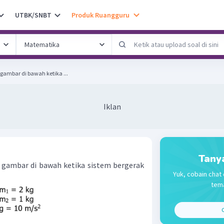
UTBK/SNBT
Produk Ruangguru
 gambar di bawah ketika ...
Iklan
Tany
gambar di bawah ketika sistem bergerak
Yuk, cobain chat 
tema
C