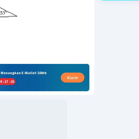
& Menangkan E-Wallet 100rb
Klaim
9
:
27
:
24