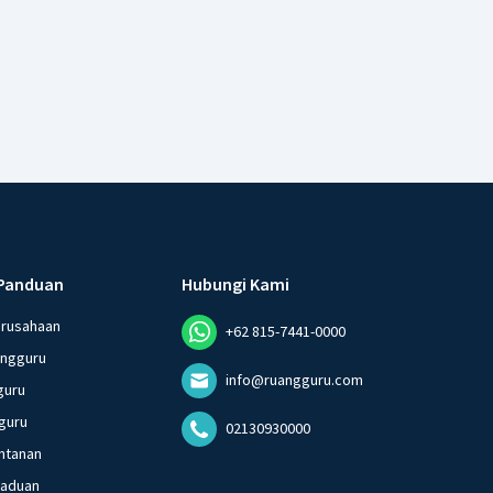
Panduan
Hubungi Kami
erusahaan
+62 815-7441-0000
angguru
info@ruangguru.com
guru
guru
02130930000
ntanan
gaduan