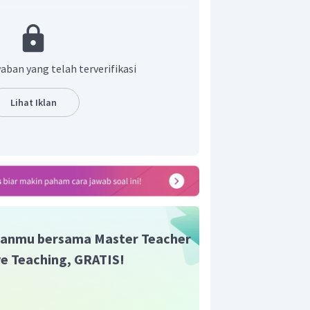
g dibentuk adalah
aban yang telah terverifikasi
n yang benar adalah C
Lihat Iklan
anmu bersama Master Teacher
ive Teaching, GRATIS!