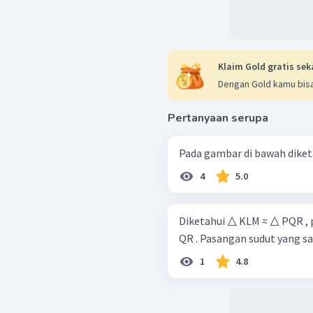
Klaim Gold gratis sek
Dengan Gold kamu bisa
Pertanyaan serupa
4
5.0
Diketahui △ KLM ≈ △ PQR , p
QR . Pasangan sudut yang sam
1
4.8