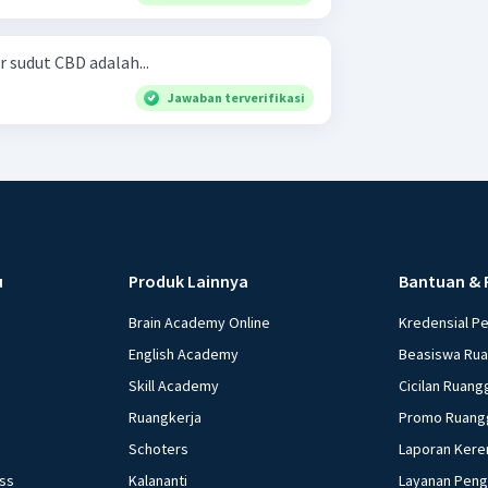
 sudut CBD adalah...
Jawaban terverifikasi
u
Produk Lainnya
Bantuan & 
Brain Academy Online
Kredensial P
English Academy
Beasiswa Ru
Skill Academy
Cicilan Ruang
Ruangkerja
Promo Ruang
Schoters
Laporan Kere
ess
Kalananti
Layanan Pen