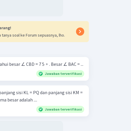
arang!
 tanya soal ke Forum sepuasnya, lho.
Pada gambar di bawah diketahui besar ∠ CBD = 7 5 ∘ . Besar ∠ BAC = ...
Jawaban terverifikasi
anjang sisi KL = PQ dan panjang sisi KM =
a besar adalah ....
Jawaban terverifikasi