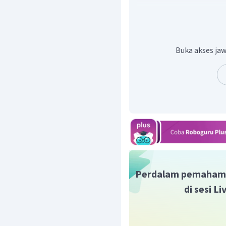
Maka, sudut terkecil yan
Buka akses jaw
Oleh karena itu, jawaba
Perdalam pemaham
di sesi L