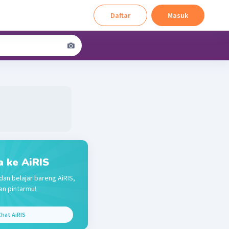
Daftar
Masuk
a ke AiRIS
dan belajar bareng AiRIS,
n pintarmu!
hat AiRIS