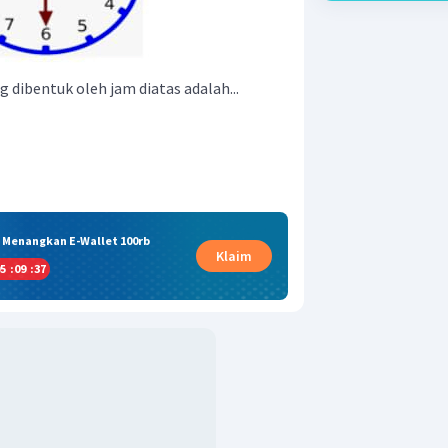
ng dibentuk oleh jam diatas adalah...
& Menangkan E-Wallet 100rb
Klaim
5
:
09
:
36