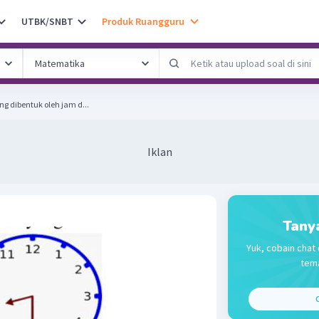
UTBK/SNBT
Produk Ruangguru
ng dibentuk oleh jam d...
Iklan
Tany
Yuk, cobain chat 
tema
C