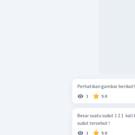
1
5.0
Besar suatu sudut 1 2 1 ​ ka
sudut tersebut !
1
5.0