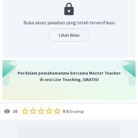
13
0
adalah
, maka
sudut
pusat
=
2
×
sudut
keliling
∘
13
0
=
2
×
∠
b
∘
13
0
Buka akses jawaban yang telah terverifikasi
=
∠
b
2
∘
6
5
=
∠
b
Lihat Iklan
Oleh karena itu, jawaban yang benar adalah B.
Perdalam pemahamanmu bersama Master Teacher
di sesi Live Teaching, GRATIS!
0.0
10
(
0 rating
)