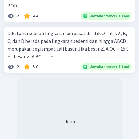
BOD
2
4.4
Jawaban terverifikasi
Diketahui sebuah lingkaran berpusat di titik O. Titik A, B,
C, dan D berada pada lingkaran sedemikian hingga ABCD
merupakan segiempat tali busur. Jika besar ∠ A OC = 15 0
∘ , besar ∠ A BC = .. . ∘
2
5.0
Jawaban terverifikasi
Iklan