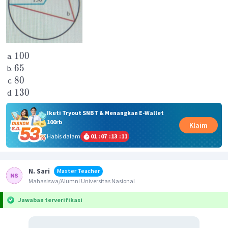
100
65
80
130
Ikuti Tryout SNBT & Menangkan E-Wallet
100rb
Klaim
Habis dalam
01
:
07
:
13
:
11
N. Sari
Master Teacher
Mahasiswa/Alumni Universitas Nasional
Jawaban terverifikasi