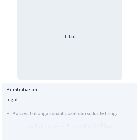
Iklan
Pembahasan
Ingat:
Konsep hubungan sudut pusat dan sudut keliling.
sudut
pusat
=
2
×
sudut
keliling
Sudut b adalah sudut keliling. Diketahui besar sudut pusat
∘