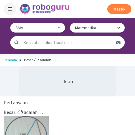
Masuk
Beranda
Besar ∠ b adalah ... .
Iklan
Pertanyaan
∠
Besar
adalah ... .
b