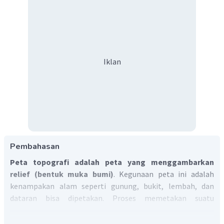
Iklan
Pembahasan
Peta topografi adalah peta yang menggambarkan
relief (bentuk muka bumi)
. Kegunaan peta ini adalah
kenampakan alam seperti gunung, bukit, lembah, dan
dataran bisa dipetakan. Proses memetakan suatu
kenampakan alam dengan ketinggian beragam, dapat
menggunakan garis kontur.
Garis kontur adalah suatu