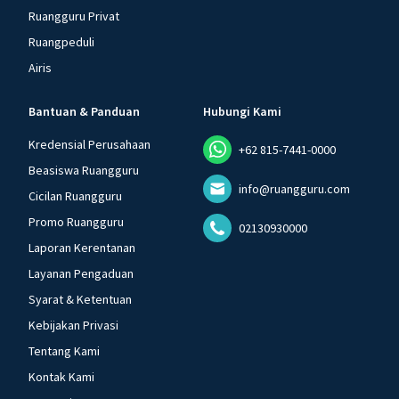
Ruangguru Privat
Ruangpeduli
Airis
Bantuan & Panduan
Hubungi Kami
Kredensial Perusahaan
+62 815-7441-0000
Beasiswa Ruangguru
info@ruangguru.com
Cicilan Ruangguru
Promo Ruangguru
02130930000
Laporan Kerentanan
Layanan Pengaduan
Syarat & Ketentuan
Kebijakan Privasi
Tentang Kami
Kontak Kami