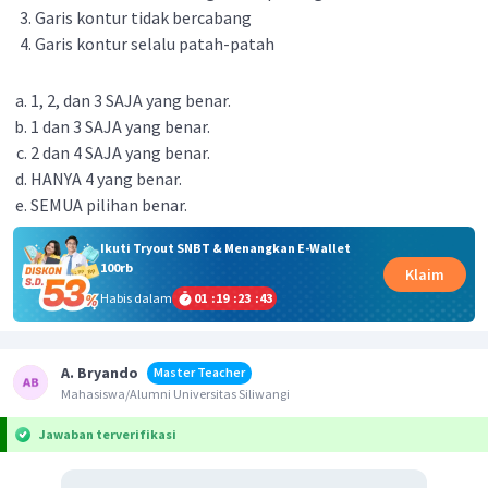
Garis kontur tidak bercabang
Garis kontur selalu patah-patah
1, 2, dan 3 SAJA yang benar.
1 dan 3 SAJA yang benar.
2 dan 4 SAJA yang benar.
HANYA 4 yang benar.
SEMUA pilihan benar.
Ikuti Tryout SNBT & Menangkan E-Wallet
100rb
Klaim
Habis dalam
01
:
19
:
23
:
43
A. Bryando
Master Teacher
Mahasiswa/Alumni Universitas Siliwangi
Jawaban terverifikasi