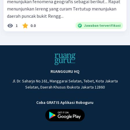
menunjukan fenomena geografis sebagai berikut... Rapat
menunjunkan lereng yang curam Tertutup menunjukan
daerah puncak bukit Rengg...
1
0.0
Jawaban terverifikasi
RUANGGURU HQ
Jl. Dr. Saharjo No.161, Manggarai Selatan, Tebet, Kota Jakarta
Selatan, Daerah Khusus Ibukota Jakarta 12860
Coba GRATIS Aplikasi Roboguru