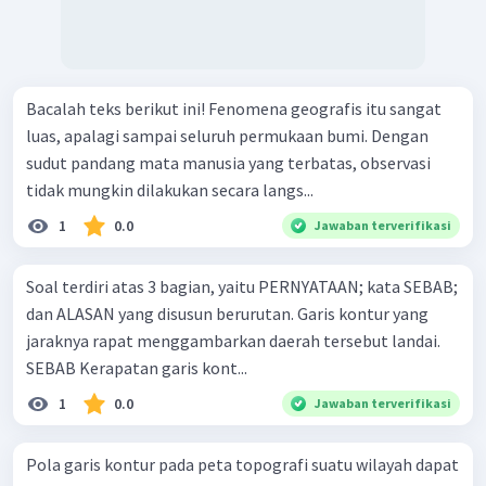
Bacalah teks berikut ini! Fenomena geografis itu sangat
luas, apalagi sampai seluruh permukaan bumi. Dengan
sudut pandang mata manusia yang terbatas, observasi
tidak mungkin dilakukan secara langs...
1
0.0
Jawaban terverifikasi
Soal terdiri atas 3 bagian, yaitu PERNYATAAN; kata SEBAB;
dan ALASAN yang disusun berurutan. Garis kontur yang
jaraknya rapat menggambarkan daerah tersebut landai.
SEBAB Kerapatan garis kont...
1
0.0
Jawaban terverifikasi
Pola garis kontur pada peta topografi suatu wilayah dapat