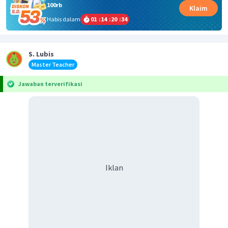
100rb
Klaim
Habis dalam
01
:
14
:
20
:
34
S. Lubis
Master Teacher
Jawaban terverifikasi
Iklan