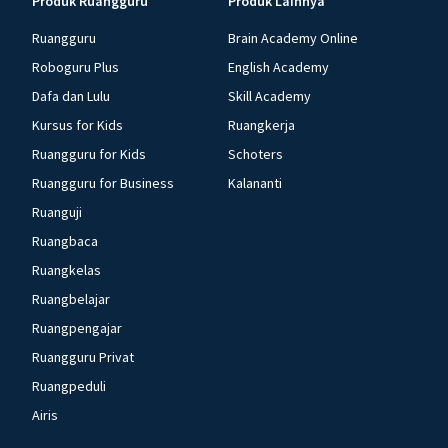
Produk Ruangguru
Produk Lainnya
Ruangguru
Brain Academy Online
Roboguru Plus
English Academy
Dafa dan Lulu
Skill Academy
Kursus for Kids
Ruangkerja
Ruangguru for Kids
Schoters
Ruangguru for Business
Kalananti
Ruanguji
Ruangbaca
Ruangkelas
Ruangbelajar
Ruangpengajar
Ruangguru Privat
Ruangpeduli
Airis