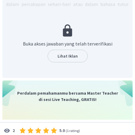
dalam percakapan sehari-hari atau dalam bahasa tutur.
Pada paragraf di atas, kata tidak baku di antaranya adalah
komoditi (bentuk tidak baku dari komoditas), efektip
(bentuk tidak baku dari efektif), merk (bentuk tidak baku
dari merek), milyaran (bentuk tidak baku dari miliaran),
jaman (bentuk tidak baku dari zaman), kreatip (bentuk
Buka akses jawaban yang telah terverifikasi
tidak baku dari kreatif).
Dapat disimpulkan, kata-kata yang tidak baku dalam
Lihat Iklan
teks tersebut adalah komoditi, efektip, merk, milyaran,
jaman, kreatip.
Dengan demikian, jawaban yang tepat adalah pilihan E.
Perdalam pemahamanmu bersama Master Teacher
di sesi Live Teaching, GRATIS!
5.0
2
(
1 rating
)