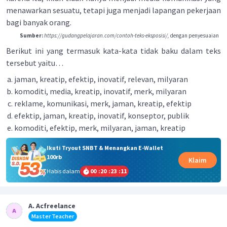
menawarkan sesuatu, tetapi juga menjadi lapangan pekerjaan
bagi banyak orang.
Sumber:
https://gudangpelajaran.com/contoh-teks-eksposisi/,
dengan penyesuaian
Berikut ini yang termasuk kata-kata tidak baku dalam teks
tersebut yaitu…
jaman, kreatip, efektip, inovatif, relevan, milyaran
komoditi, media, kreatip, inovatif, merk, milyaran
reklame, komunikasi, merk, jaman, kreatip, efektip
efektip, jaman, kreatip, inovatif, konseptor, publik
komoditi, efektip, merk, milyaran, jaman, kreatip
Ikuti Tryout SNBT & Menangkan E-Wallet
100rb
Klaim
Habis dalam
00
:
20
:
23
:
10
A. Acfreelance
Master Teacher